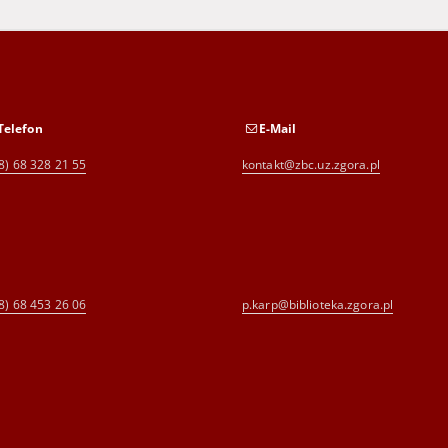
Telefon
E-Mail
8) 68 328 21 55
kontakt@zbc.uz.zgora.pl
8) 68 453 26 06
p.karp@biblioteka.zgora.pl