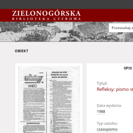
OBIEKT
OPIS
Tytuł:
Refleksy: pismo s
Data wydania:
1988
Typ zasobu:
czasopismo