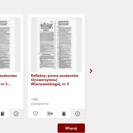
studentów
Refleksy: pismo studentów
Refleksy: pismo stude
U[niwersytetu]
U[niwersytetu]
 nr 2
W[arszawskiego], nr 3
W[arszawskiego], nr 4
1986
1986
czasopismo
czasopismo
Więcej