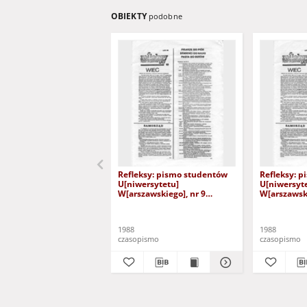
OBIEKTY
podobne
Refleksy: pismo studentów
Refleksy: 
U[niwersytetu]
U[niwersyt
W[arszawskiego], nr 9
W[arszawski
(styczeń '88)
(czerwiec '8
1988
1988
czasopismo
czasopismo