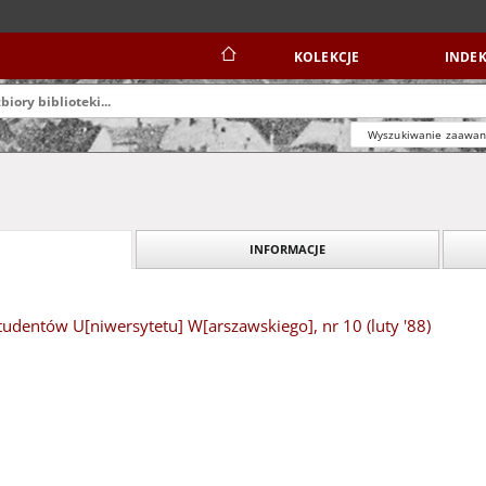
KOLEKCJE
INDEK
Wyszukiwanie zaawa
INFORMACJE
tudentów U[niwersytetu] W[arszawskiego], nr 10 (luty '88)