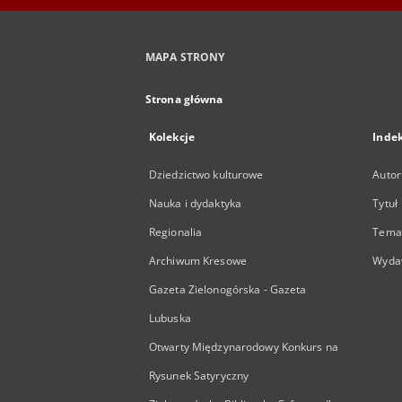
MAPA STRONY
Strona główna
Kolekcje
Inde
Dziedzictwo kulturowe
Autor
Nauka i dydaktyka
Tytuł
Regionalia
Temat
Archiwum Kresowe
Wyda
Gazeta Zielonogórska - Gazeta
Lubuska
Otwarty Międzynarodowy Konkurs na
Rysunek Satyryczny