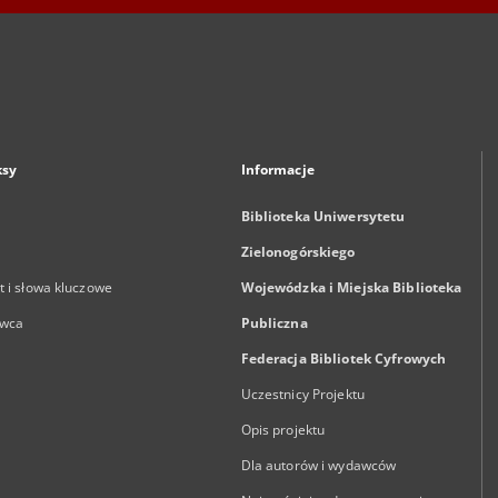
ksy
Informacje
Biblioteka Uniwersytetu
Zielonogórskiego
 i słowa kluczowe
Wojewódzka i Miejska Biblioteka
wca
Publiczna
Federacja Bibliotek Cyfrowych
Uczestnicy Projektu
Opis projektu
Dla autorów i wydawców