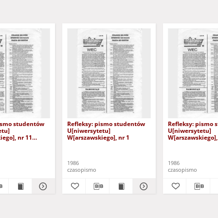
pismo studentów
Refleksy: pismo studentów
Refleksy: pismo 
etu]
U[niwersytetu]
U[niwersytetu]
ego], nr 11
W[arszawskiego], nr 1
W[arszawskiego],
8)
(kwiecień '86)
1986
1986
czasopismo
czasopismo