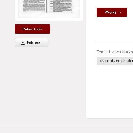
Więcej
Pokaż treść
Pobierz
Temat i słowa klucz
czasopismo akade