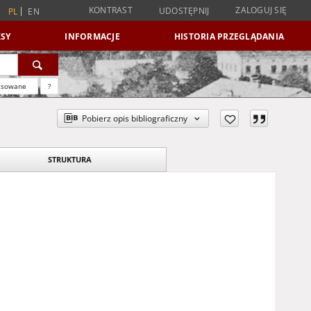
KONTRAST
ZALOGUJ SIĘ
UDOSTĘPNIJ
PL
EN
SY
INFORMACJE
HISTORIA PRZEGLĄDANIA
nsowane
?
Pobierz opis bibliograficzny
STRUKTURA