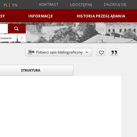
KONTRAST
ZALOGUJ SIĘ
UDOSTĘPNIJ
PL
EN
SY
INFORMACJE
HISTORIA PRZEGLĄDANIA
nsowane
?
Pobierz opis bibliograficzny
STRUKTURA