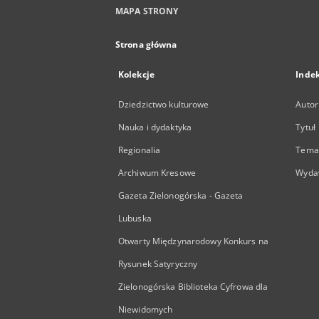
MAPA STRONY
Strona główna
Kolekcje
Inde
Dziedzictwo kulturowe
Autor
Nauka i dydaktyka
Tytuł
Regionalia
Temat
Archiwum Kresowe
Wyda
Gazeta Zielonogórska - Gazeta
Lubuska
Otwarty Międzynarodowy Konkurs na
Rysunek Satyryczny
Zielonogórska Biblioteka Cyfrowa dla
Niewidomych