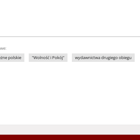
owe:
żne polskie
"Wolność i Pokój"
wydawnictwa drugiego obiegu