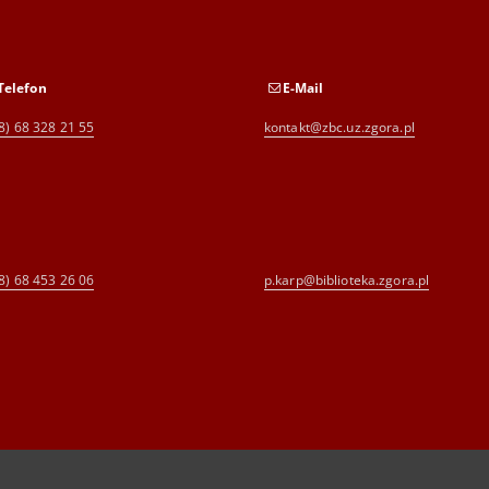
Telefon
E-Mail
8) 68 328 21 55
kontakt@zbc.uz.zgora.pl
8) 68 453 26 06
p.karp@biblioteka.zgora.pl