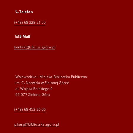
Telefon
(+48) 68 328 21 55
E-Mail
kontakt@zbc.uz.zgora.pl
Wojewódzka i Miejska Biblioteka Publiczna
im. C. Norwida w Zielonej Górze
al. Wojska Polskiego 9
65-077 Zielona Góra
(+48) 68 453 26 06
p.karp@biblioteka.zgora.pl