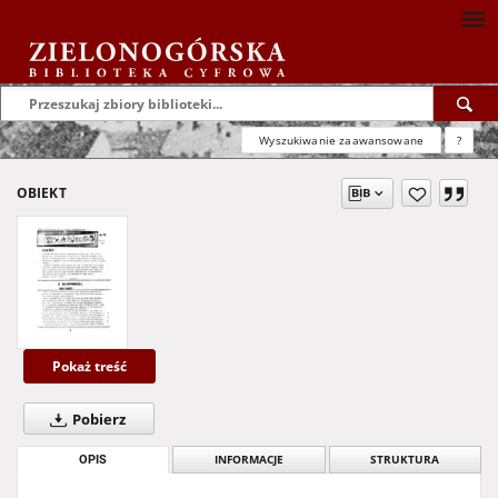
Wyszukiwanie zaawansowane
?
OBIEKT
Pokaż treść
Pobierz
OPIS
INFORMACJE
STRUKTURA