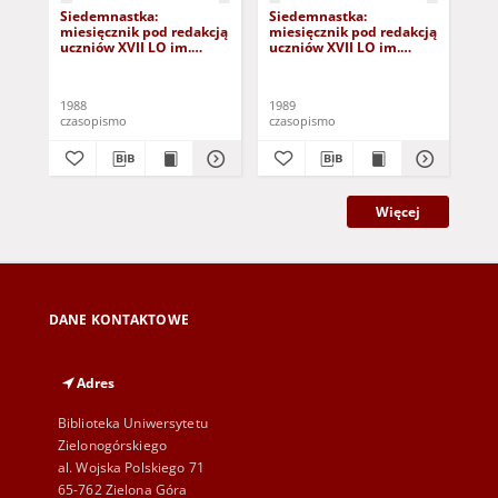
Siedemnastka:
Siedemnastka:
Si
miesięcznik pod redakcją
miesięcznik pod redakcją
mie
uczniów XVII LO im.
uczniów XVII LO im.
ucz
Andrzeja Frycza
Andrzeja Frycza
And
Modrzewskiego, nr 7
Modrzewskiego, nr 11
Mod
(21.10.88)
(16.10.1989)
lut
1988
1989
198
czasopismo
czasopismo
cza
Więcej
DANE KONTAKTOWE
Adres
Biblioteka Uniwersytetu
Zielonogórskiego
al. Wojska Polskiego 71
65-762 Zielona Góra