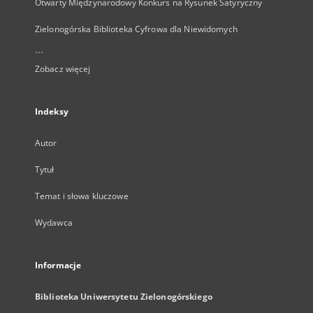
Otwarty Międzynarodowy Konkurs na Rysunek Satyryczny
Zielonogórska Biblioteka Cyfrowa dla Niewidomych
...
Zobacz więcej
Indeksy
Autor
Tytuł
Temat i słowa kluczowe
Wydawca
Informacje
Biblioteka Uniwersytetu Zielonogórskiego