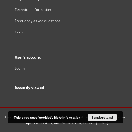
Technical information
Frequently asked questions
Contact
User's account
Log in
Recently viewed
This service runs on
DInGO dLibra 6.3.21
software created by
I understand
Poznan
This page uses 'cookies'.
More information
Supercomputing and Networking Center (PSNC)