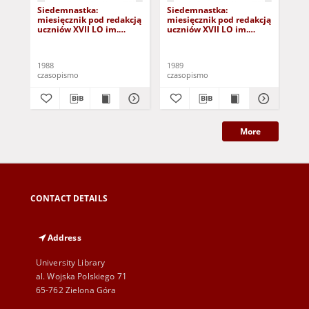
Siedemnastka:
Siedemnastka:
Si
miesięcznik pod redakcją
miesięcznik pod redakcją
mie
uczniów XVII LO im.
uczniów XVII LO im.
ucz
Andrzeja Frycza
Andrzeja Frycza
And
Modrzewskiego, nr 7
Modrzewskiego, nr 11
Mod
(21.10.88)
(16.10.1989)
gru
1988
1989
198
czasopismo
czasopismo
cza
More
CONTACT DETAILS
Address
University Library
al. Wojska Polskiego 71
65-762 Zielona Góra