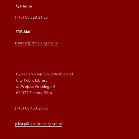
Phone
(+48) 68 328 21 55
E-Mail
kontakt@zbc.uz.zgora.pl
Cyprian Norwid Voivodeship and
City Public Library
al. Wojska Polskiego 9
65-077 Zielona Góra
(+48) 68 453 26 06
p.karp@biblioteka.zgora.pl