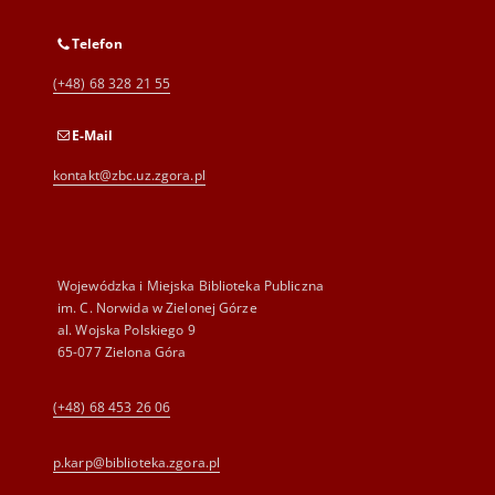
Telefon
(+48) 68 328 21 55
E-Mail
kontakt@zbc.uz.zgora.pl
Wojewódzka i Miejska Biblioteka Publiczna
im. C. Norwida w Zielonej Górze
al. Wojska Polskiego 9
65-077 Zielona Góra
(+48) 68 453 26 06
p.karp@biblioteka.zgora.pl