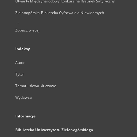
Otwarty Międzynarodowy Konkurs na Rysunek Satyryczny
Zielonogórska Biblioteka Cyfrowa dla Niewidomych
...
Zobacz więcej
Indeksy
Autor
Tytuł
Temat i słowa kluczowe
Wydawca
Informacje
Biblioteka Uniwersytetu Zielonogórskiego