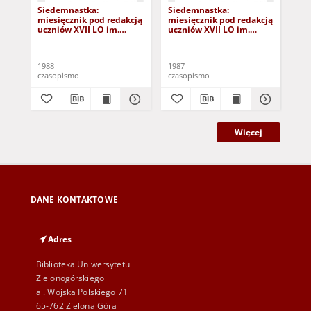
Siedemnastka:
Siedemnastka:
Si
miesięcznik pod redakcją
miesięcznik pod redakcją
mie
uczniów XVII LO im.
uczniów XVII LO im.
ucz
Andrzeja Frycza
Andrzeja Frycza
And
Modrzewskiego, nr 7
Modrzewskiego, nr 2 (21
Mod
(21.10.88)
grudnia 1987)
lut
1988
1987
198
czasopismo
czasopismo
cza
Więcej
DANE KONTAKTOWE
Adres
Biblioteka Uniwersytetu
Zielonogórskiego
al. Wojska Polskiego 71
65-762 Zielona Góra