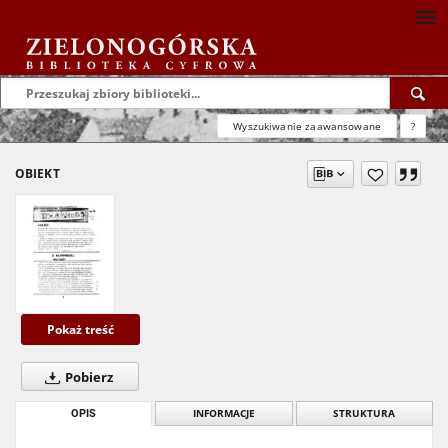
Wyszukiwanie zaawansowane
?
OBIEKT
Pokaż treść
Pobierz
OPIS
INFORMACJE
STRUKTURA