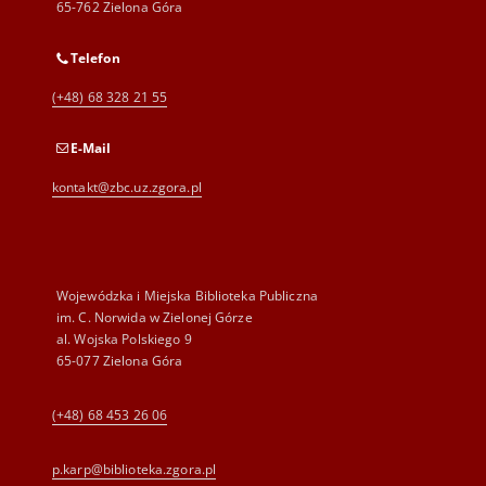
65-762 Zielona Góra
Telefon
(+48) 68 328 21 55
E-Mail
kontakt@zbc.uz.zgora.pl
Wojewódzka i Miejska Biblioteka Publiczna
im. C. Norwida w Zielonej Górze
al. Wojska Polskiego 9
65-077 Zielona Góra
(+48) 68 453 26 06
p.karp@biblioteka.zgora.pl