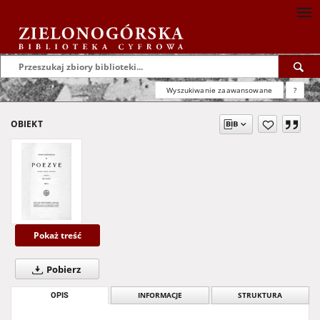
Wyszukiwanie zaawansowane
?
OBIEKT
Pokaż treść
Pobierz
OPIS
INFORMACJE
STRUKTURA