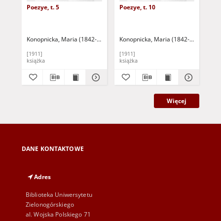
Poezye, t. 5
Poezye, t. 10
Poe
Konopnicka, Maria (1842-1910)
Sienkiewicz, Henryk (1846-1916) - wst
Konopnicka, Maria (1842-1910)
Sien
Kon
[1911]
[1911]
[19
książka
książka
ksi
Więcej
DANE KONTAKTOWE
Adres
Biblioteka Uniwersytetu
Zielonogórskiego
al. Wojska Polskiego 71