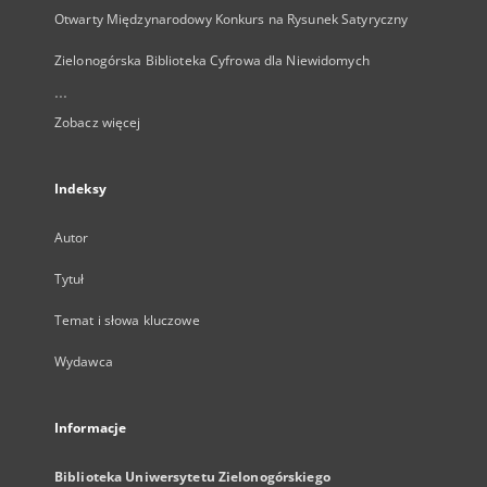
Otwarty Międzynarodowy Konkurs na Rysunek Satyryczny
Zielonogórska Biblioteka Cyfrowa dla Niewidomych
...
Zobacz więcej
Indeksy
Autor
Tytuł
Temat i słowa kluczowe
Wydawca
Informacje
Biblioteka Uniwersytetu Zielonogórskiego