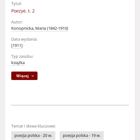
Tytuł:
Poezye, t. 2
Autor:
Konopnicka, Maria (1842-1910)
Data wydania:
[1911]
Typ zasobu:
książka
Więcej
Temat i słowa kluczowe:
poezja polska - 20 w.
poezja polska - 19 w.