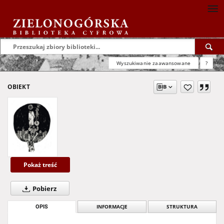
Wyszukiwanie zaawansowane
?
OBIEKT
Pokaż treść
Pobierz
OPIS
INFORMACJE
STRUKTURA