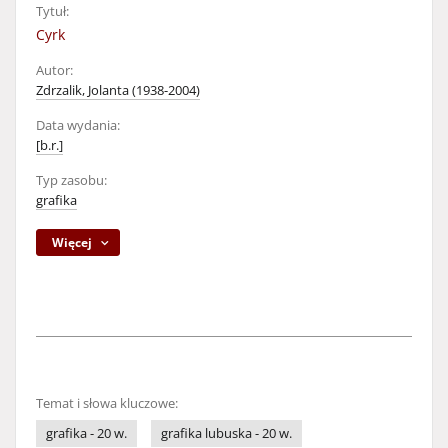
Tytuł:
Cyrk
Autor:
Zdrzalik, Jolanta (1938-2004)
Data wydania:
[b.r.]
Typ zasobu:
grafika
Więcej
Temat i słowa kluczowe:
grafika - 20 w.
grafika lubuska - 20 w.