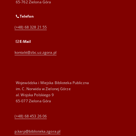
65-762 Zielona Góra
Telefon
(+48) 68 328 21 55
E-Mail
kontakt@zbc.uz.zgora.pl
Wojewódzka i Miejska Biblioteka Publiczna
im. C. Norwida w Zielonej Górze
al. Wojska Polskiego 9
65-077 Zielona Góra
(+48) 68 453 26 06
p.karp@biblioteka.zgora.pl