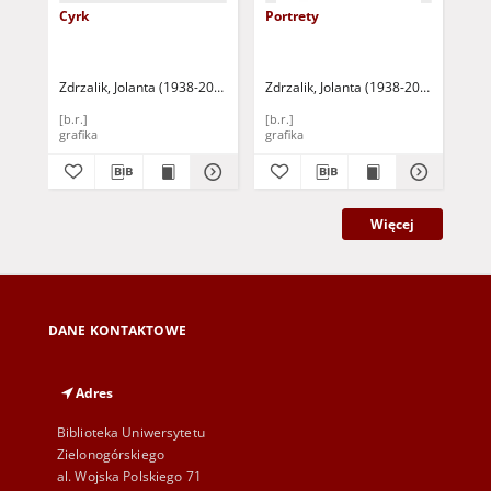
Cyrk
Portrety
[Be
Zdrzalik, Jolanta (1938-2004)
Zdrzalik, Jolanta (1938-2004)
Zdr
[b.r.]
[b.r.]
[b.r
grafika
grafika
gra
Więcej
DANE KONTAKTOWE
Adres
Biblioteka Uniwersytetu
Zielonogórskiego
al. Wojska Polskiego 71