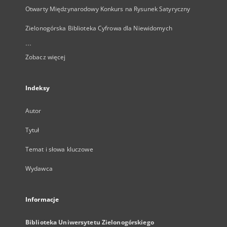
Otwarty Międzynarodowy Konkurs na Rysunek Satyryczny
Zielonogórska Biblioteka Cyfrowa dla Niewidomych
...
Zobacz więcej
Indeksy
Autor
Tytuł
Temat i słowa kluczowe
Wydawca
Informacje
Biblioteka Uniwersytetu Zielonogórskiego