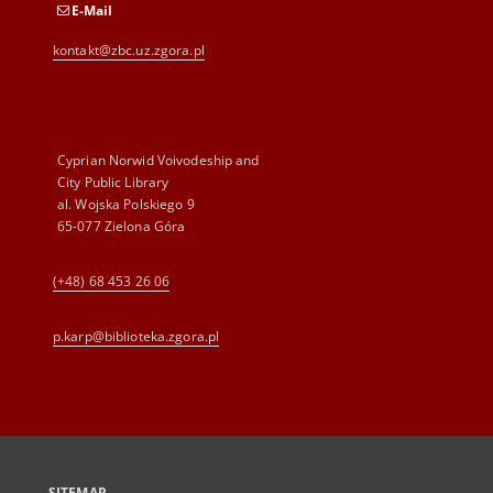
E-Mail
kontakt@zbc.uz.zgora.pl
Cyprian Norwid Voivodeship and
City Public Library
al. Wojska Polskiego 9
65-077 Zielona Góra
(+48) 68 453 26 06
p.karp@biblioteka.zgora.pl
SITEMAP