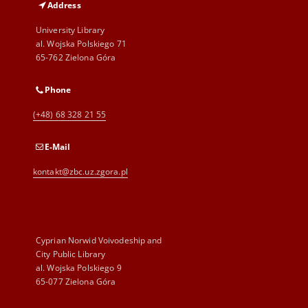
Address
University Library
al. Wojska Polskiego 71
65-762 Zielona Góra
Phone
(+48) 68 328 21 55
E-Mail
kontakt@zbc.uz.zgora.pl
Cyprian Norwid Voivodeship and
City Public Library
al. Wojska Polskiego 9
65-077 Zielona Góra