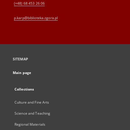
(+48) 68 453 26 06
p.karp@biblioteka.zgora.pl
SITEMAP
Main page
Collections
Culture and Fine Arts
Science and Teaching
Regional Materials