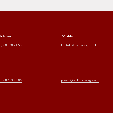
Telefon
E-Mail
8) 68 328 21 55
kontakt@zbc.uz.zgora.pl
8) 68 453 26 06
p.karp@biblioteka.zgora.pl