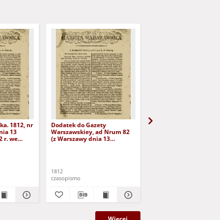
a. 1812, nr
Dodatek do Gazety
Dodatek drugi do Gaze
nia 13
Warszawskiey, ad Nrum 82
Warszawskiey do Nru 8
 r. we
(z Warszawy dnia 13
października 1812 r.)
października 1812 r. we
wtorek)
1812
1812
czasopismo
czasopismo
Więcej