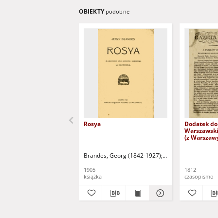
OBIEKTY
podobne
Rosya
Dodatek do
Warszawski
(z Warszaw
październik
sobotę)
Brandes, Georg (1842-1927)
Sarnecka, M. - tł.
1905
1812
książka
czasopismo