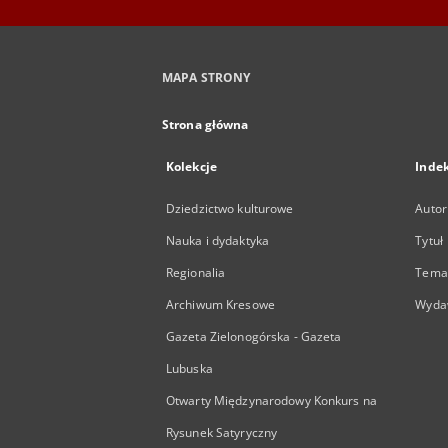
MAPA STRONY
Strona główna
Kolekcje
Inde
Dziedzictwo kulturowe
Autor
Nauka i dydaktyka
Tytuł
Regionalia
Temat
Archiwum Kresowe
Wyda
Gazeta Zielonogórska - Gazeta
Lubuska
Otwarty Międzynarodowy Konkurs na
Rysunek Satyryczny