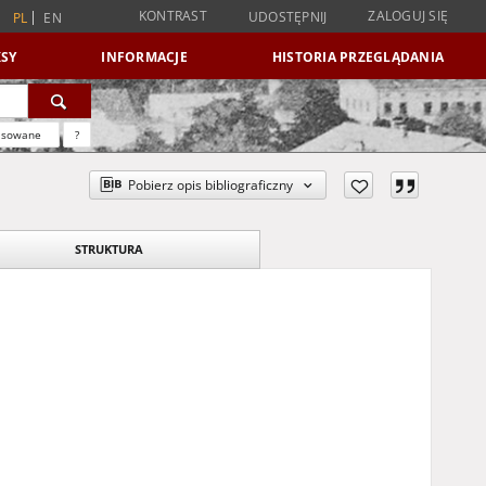
KONTRAST
ZALOGUJ SIĘ
UDOSTĘPNIJ
PL
EN
SY
INFORMACJE
HISTORIA PRZEGLĄDANIA
nsowane
?
Pobierz opis bibliograficzny
STRUKTURA