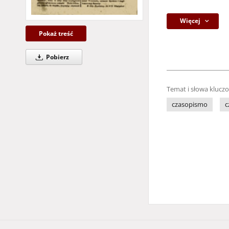
Więcej
Pokaż treść
Pobierz
Temat i słowa klucz
czasopismo
c