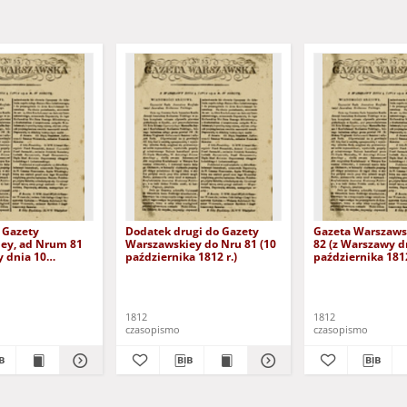
 Gazety
Dodatek drugi do Gazety
Gazeta Warszawsk
ey, ad Nrum 81
Warszawskiey do Nru 81 (10
82 (z Warszawy d
y dnia 10
października 1812 r.)
października 1812
a 1812 r. w
wtorek)
1812
1812
czasopismo
czasopismo