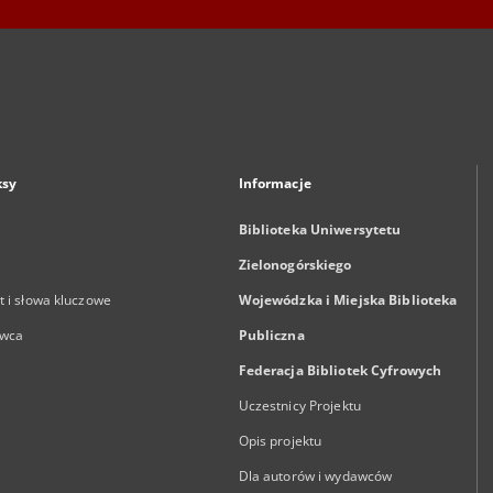
ksy
Informacje
Biblioteka Uniwersytetu
Zielonogórskiego
 i słowa kluczowe
Wojewódzka i Miejska Biblioteka
wca
Publiczna
Federacja Bibliotek Cyfrowych
Uczestnicy Projektu
Opis projektu
Dla autorów i wydawców