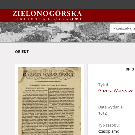
OBIEKT
OPIS
Tytuł:
Gazeta Warszawska
Data wydania:
1812
Typ zasobu:
czasopismo