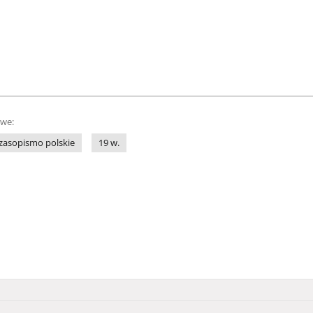
owe:
zasopismo polskie
19 w.