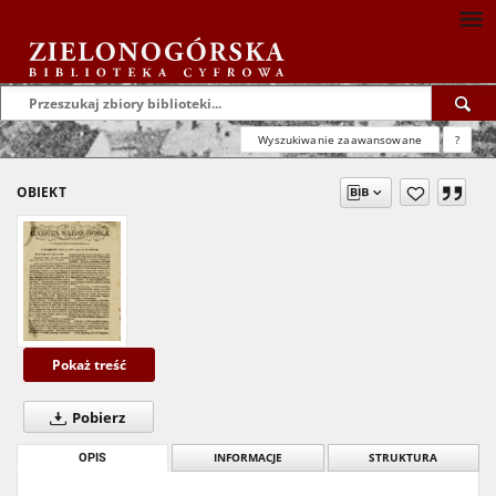
Wyszukiwanie zaawansowane
?
OBIEKT
Pokaż treść
Pobierz
OPIS
INFORMACJE
STRUKTURA