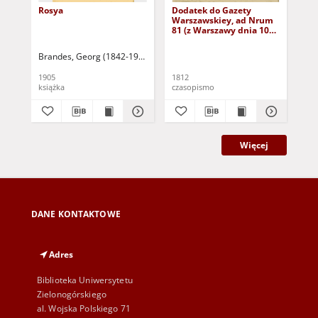
Rosya
Dodatek do Gazety
Do
Warszawskiey, ad Nrum
Wa
81 (z Warszawy dnia 10
(10
października 1812 r. w
sobotę)
Brandes, Georg (1842-1927)
Sarnecka, M. - tł.
1905
1812
181
książka
czasopismo
cza
Więcej
DANE KONTAKTOWE
Adres
Biblioteka Uniwersytetu
Zielonogórskiego
al. Wojska Polskiego 71