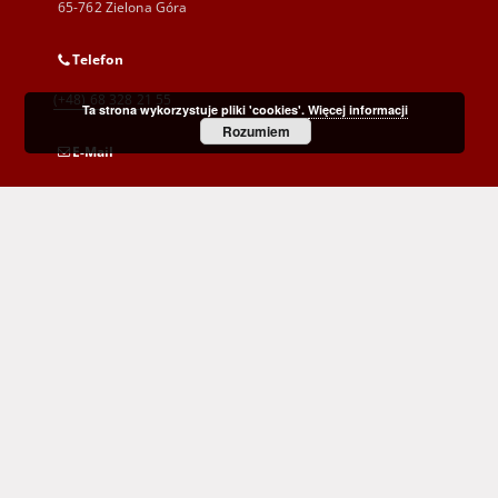
65-762 Zielona Góra
Telefon
(+48) 68 328 21 55
Ta strona wykorzystuje pliki 'cookies'.
Więcej informacji
Rozumiem
E-Mail
kontakt@zbc.uz.zgora.pl
Wojewódzka i Miejska Biblioteka Publiczna
im. C. Norwida w Zielonej Górze
al. Wojska Polskiego 9
65-077 Zielona Góra
(+48) 68 453 26 06
p.karp@biblioteka.zgora.pl