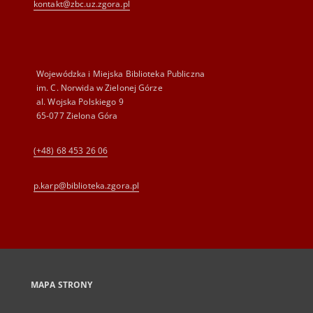
kontakt@zbc.uz.zgora.pl
Wojewódzka i Miejska Biblioteka Publiczna
im. C. Norwida w Zielonej Górze
al. Wojska Polskiego 9
65-077 Zielona Góra
(+48) 68 453 26 06
p.karp@biblioteka.zgora.pl
MAPA STRONY