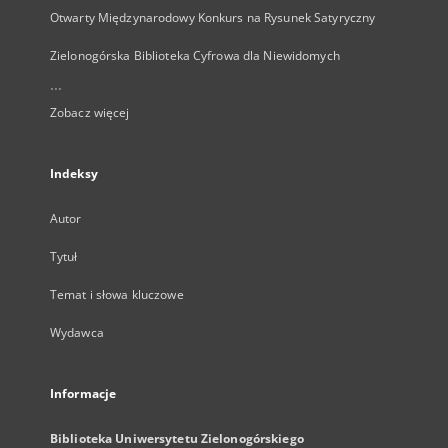
Otwarty Międzynarodowy Konkurs na Rysunek Satyryczny
Zielonogórska Biblioteka Cyfrowa dla Niewidomych
...
Zobacz więcej
Indeksy
Autor
Tytuł
Temat i słowa kluczowe
Wydawca
Informacje
Biblioteka Uniwersytetu Zielonogórskiego