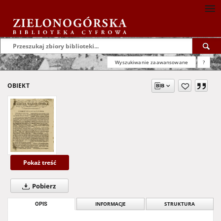
Wyszukiwanie zaawansowane
?
OBIEKT
Pokaż treść
Pobierz
OPIS
INFORMACJE
STRUKTURA