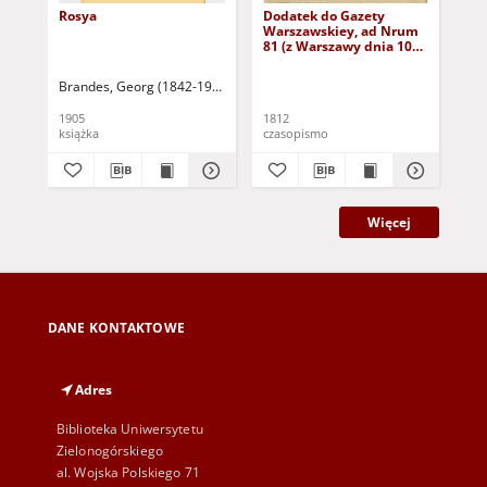
Rosya
Dodatek do Gazety
Do
Warszawskiey, ad Nrum
Wa
81 (z Warszawy dnia 10
(10
października 1812 r. w
sobotę)
Brandes, Georg (1842-1927)
Sarnecka, M. - tł.
1905
1812
181
książka
czasopismo
cza
Więcej
DANE KONTAKTOWE
Adres
Biblioteka Uniwersytetu
Zielonogórskiego
al. Wojska Polskiego 71