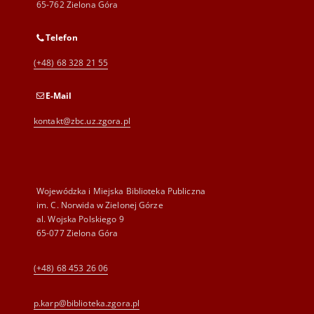
65-762 Zielona Góra
Telefon
(+48) 68 328 21 55
E-Mail
kontakt@zbc.uz.zgora.pl
Wojewódzka i Miejska Biblioteka Publiczna
im. C. Norwida w Zielonej Górze
al. Wojska Polskiego 9
65-077 Zielona Góra
(+48) 68 453 26 06
p.karp@biblioteka.zgora.pl