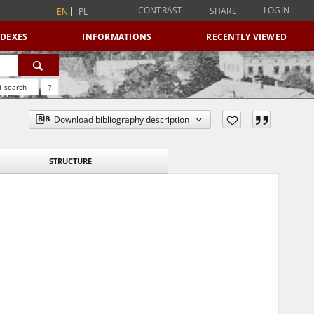
CONTRAST
LOGIN
SHARE
EN
PL
NDEXES
INFORMATIONS
RECENTLY VIEWED
 search
?
Download bibliography description
STRUCTURE