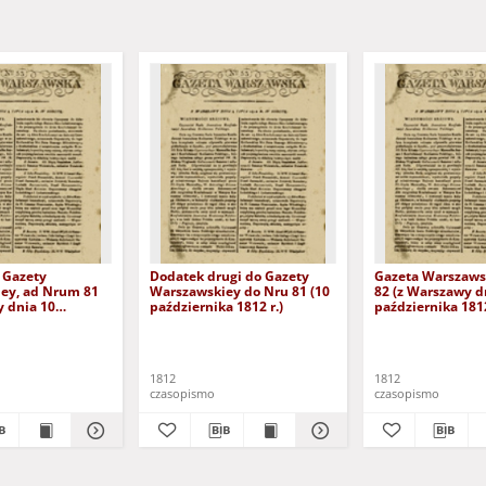
 Gazety
Dodatek drugi do Gazety
Gazeta Warszawsk
ey, ad Nrum 81
Warszawskiey do Nru 81 (10
82 (z Warszawy d
y dnia 10
października 1812 r.)
października 1812
a 1812 r. w
wtorek)
1812
1812
czasopismo
czasopismo