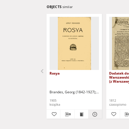
OBJECTS
similar
Rosya
Dodatek do
Warszawski
(z Warszaw
październik
sobotę)
Brandes, Georg (1842-1927)
Sarnecka, M. - tł.
1905
1812
książka
czasopismo