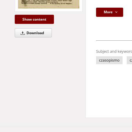
More
Show content
Download
Subject and keyword
czasopismo
c