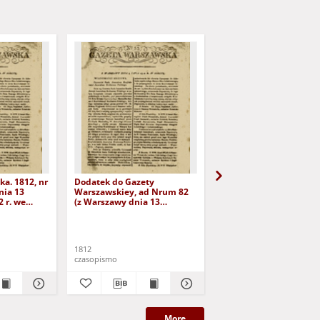
a. 1812, nr
Dodatek do Gazety
Dodatek drugi do Gaze
nia 13
Warszawskiey, ad Nrum 82
Warszawskiey do Nru 8
 r. we
(z Warszawy dnia 13
października 1812 r.)
października 1812 r. we
wtorek)
1812
1812
czasopismo
czasopismo
More