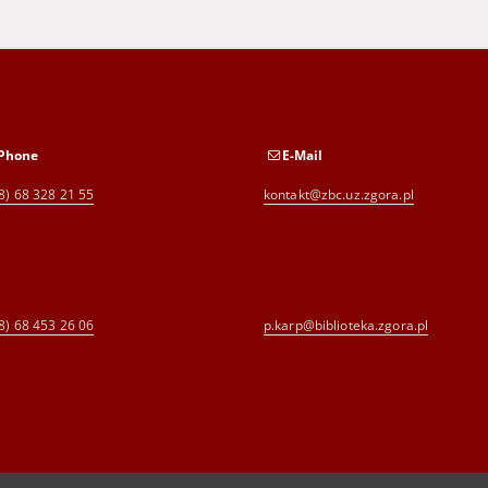
Phone
E-Mail
8) 68 328 21 55
kontakt@zbc.uz.zgora.pl
8) 68 453 26 06
p.karp@biblioteka.zgora.pl