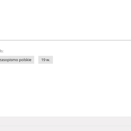
s:
zasopismo polskie
19 w.