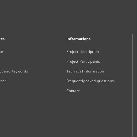
xes
Informations
or
Project description
Project Participants
ct and Keywords
Technical information
sher
Frequently asked questions
Contact