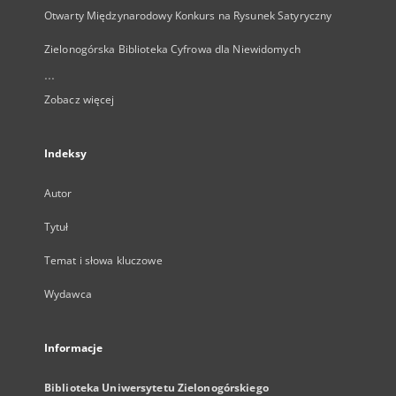
Otwarty Międzynarodowy Konkurs na Rysunek Satyryczny
Zielonogórska Biblioteka Cyfrowa dla Niewidomych
...
Zobacz więcej
Indeksy
Autor
Tytuł
Temat i słowa kluczowe
Wydawca
Informacje
Biblioteka Uniwersytetu Zielonogórskiego