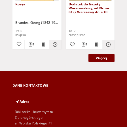
Rosya
Dodatek do Gazety
Do
Warszawskiey, ad Nrum
Wa
81 (z Warszawy dnia 10
(10
października 1812 r. w
sobotę)
Brandes, Georg (1842-1927)
Sarnecka, M. - tł.
1905
1812
181
książka
czasopismo
cza
Więcej
DANE KONTAKTOWE
Adres
Biblioteka Uniwersytetu
Zielonogórskiego
al. Wojska Polskiego 71