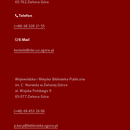
65-762 Zielona Góra
Telefon
(+48) 68 328 21 55
E-Mail
kontakt@zbc.uz.zgora.pl
Wojewódzka i Miejska Biblioteka Publiczna
im. C. Norwida w Zielonej Górze
al. Wojska Polskiego 9
65-077 Zielona Góra
(+48) 68 453 26 06
p.karp@biblioteka.zgora.pl