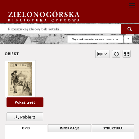
Wyszukiwanie zaawansowane
?
OBIEKT
Pokaż treść
Pobierz
OPIS
INFORMACJE
STRUKTURA