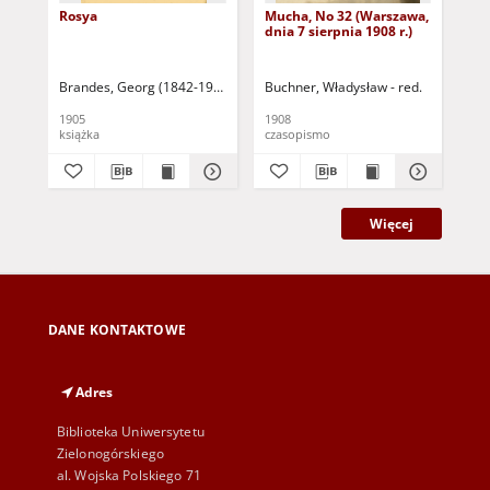
Rosya
Mucha, No 32 (Warszawa,
Mu
dnia 7 sierpnia 1908 r.)
dni
Brandes, Georg (1842-1927)
Sarnecka, M. - tł.
Buchner, Władysław - red.
Buc
1905
1908
190
książka
czasopismo
cza
Więcej
DANE KONTAKTOWE
Adres
Biblioteka Uniwersytetu
Zielonogórskiego
al. Wojska Polskiego 71