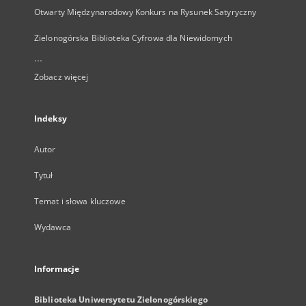
Otwarty Międzynarodowy Konkurs na Rysunek Satyryczny
Zielonogórska Biblioteka Cyfrowa dla Niewidomych
...
Zobacz więcej
Indeksy
Autor
Tytuł
Temat i słowa kluczowe
Wydawca
Informacje
Biblioteka Uniwersytetu Zielonogórskiego