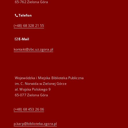
65-762 Zielona Góra
Telefon
(+48) 68 328 21 55
E-Mail
kontakt@zbc.uz.zgora.pl
Wojewódzka i Miejska Biblioteka Publiczna
im. C. Norwida w Zielonej Górze
al. Wojska Polskiego 9
65-077 Zielona Góra
(+48) 68 453 26 06
p.karp@biblioteka.zgora.pl