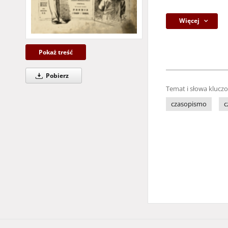
Więcej
Pokaż treść
Pobierz
Temat i słowa klucz
czasopismo
c