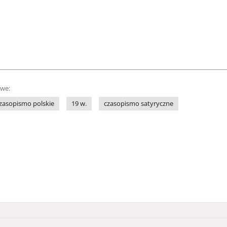
owe:
zasopismo polskie
19 w.
czasopismo satyryczne