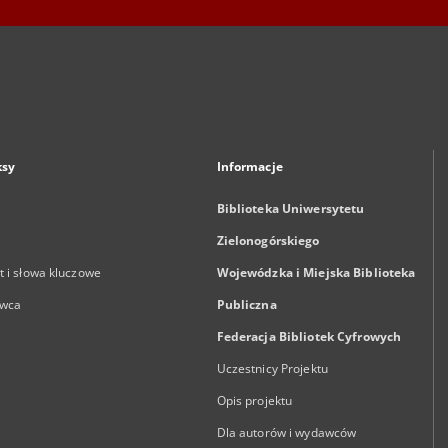
ksy
Informacje
Biblioteka Uniwersytetu
Zielonogórskiego
 i słowa kluczowe
Wojewódzka i Miejska Biblioteka
wca
Publiczna
Federacja Bibliotek Cyfrowych
Uczestnicy Projektu
Opis projektu
Dla autorów i wydawców