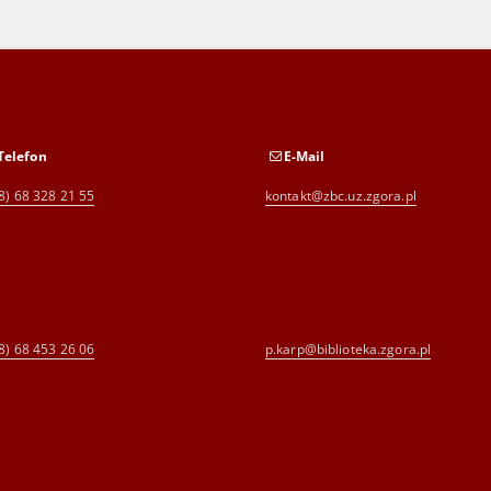
Telefon
E-Mail
8) 68 328 21 55
kontakt@zbc.uz.zgora.pl
8) 68 453 26 06
p.karp@biblioteka.zgora.pl