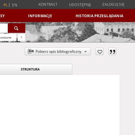
KONTRAST
ZALOGUJ SIĘ
UDOSTĘPNIJ
PL
EN
SY
INFORMACJE
HISTORIA PRZEGLĄDANIA
nsowane
?
Pobierz opis bibliograficzny
STRUKTURA