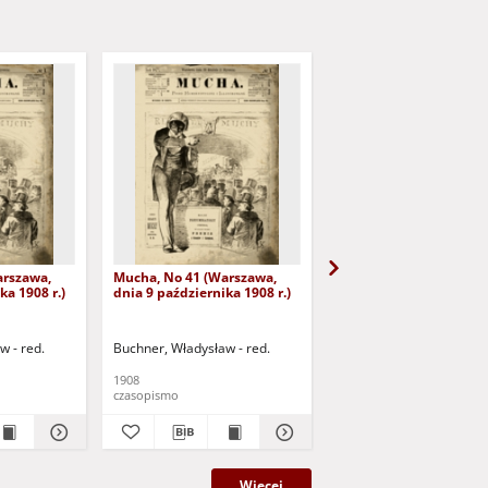
arszawa,
Mucha, No 41 (Warszawa,
Mucha, No 42 (Warszaw
ka 1908 r.)
dnia 9 października 1908 r.)
dnia 16 października 19
w - red.
Buchner, Władysław - red.
Buchner, Władysław - re
1908
1908
czasopismo
czasopismo
Więcej