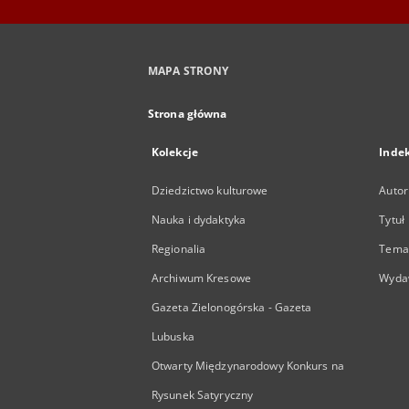
MAPA STRONY
Strona główna
Kolekcje
Inde
Dziedzictwo kulturowe
Autor
Nauka i dydaktyka
Tytuł
Regionalia
Temat
Archiwum Kresowe
Wyda
Gazeta Zielonogórska - Gazeta
Lubuska
Otwarty Międzynarodowy Konkurs na
Rysunek Satyryczny