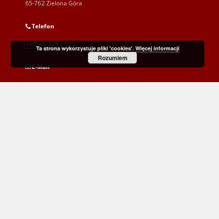
65-762 Zielona Góra
Telefon
(+48) 68 328 21 55
Ta strona wykorzystuje pliki 'cookies'.
Więcej informacji
Rozumiem
E-Mail
kontakt@zbc.uz.zgora.pl
Wojewódzka i Miejska Biblioteka Publiczna
im. C. Norwida w Zielonej Górze
al. Wojska Polskiego 9
65-077 Zielona Góra
(+48) 68 453 26 06
p.karp@biblioteka.zgora.pl