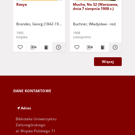
Rosya
Mucha, No 32 (Warszawa,
Mu
dnia 7 sierpnia 1908 r.)
dni
Brandes, Georg (1842-1927)
Sarnecka, M. - tł.
Buchner, Władysław - red.
Buc
1905
1908
190
książka
czasopismo
cza
Więcej
DANE KONTAKTOWE
Adres
Biblioteka Uniwersytetu
Zielonogórskiego
al. Wojska Polskiego 71