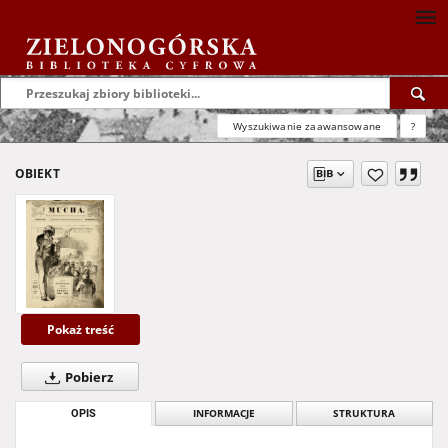
Wyszukiwanie zaawansowane
?
OBIEKT
Pokaż treść
Pobierz
OPIS
INFORMACJE
STRUKTURA