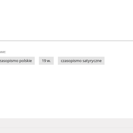
owe:
zasopismo polskie
19 w.
czasopismo satyryczne