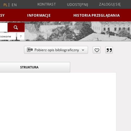
KONTRAST
ZALOGUJ SIĘ
UDOSTĘPNIJ
PL
EN
SY
INFORMACJE
HISTORIA PRZEGLĄDANIA
nsowane
?
Pobierz opis bibliograficzny
STRUKTURA