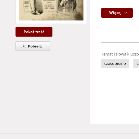
Więcej
Pokaż treść
Pobierz
Temat i słowa klucz
czasopismo
c