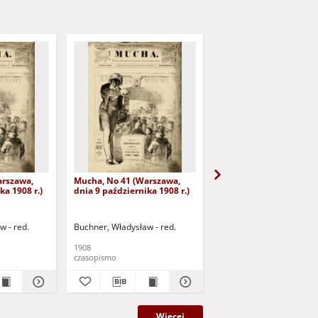
arszawa,
Mucha, No 41 (Warszawa,
Mucha, No 42 (Warszaw
ka 1908 r.)
dnia 9 października 1908 r.)
dnia 16 października 19
w - red.
Buchner, Władysław - red.
Buchner, Władysław - re
1908
1908
czasopismo
czasopismo
Więcej