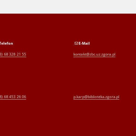
Telefon
E-Mail
8) 68 328 21 55
kontakt@zbc.uz.zgora.pl
8) 68 453 26 06
p.karp@biblioteka.zgora.pl