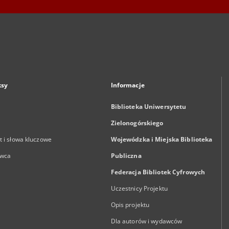
ksy
Informacje
Biblioteka Uniwersytetu
Zielonogórskiego
 i słowa kluczowe
Wojewódzka i Miejska Biblioteka
wca
Publiczna
Federacja Bibliotek Cyfrowych
Uczestnicy Projektu
Opis projektu
Dla autorów i wydawców