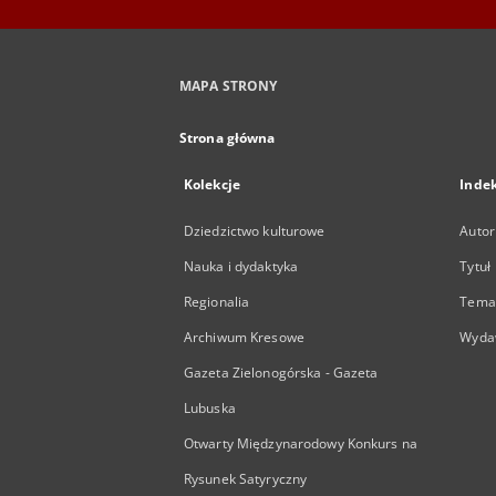
MAPA STRONY
Strona główna
Kolekcje
Inde
Dziedzictwo kulturowe
Autor
Nauka i dydaktyka
Tytuł
Regionalia
Temat
Archiwum Kresowe
Wyda
Gazeta Zielonogórska - Gazeta
Lubuska
Otwarty Międzynarodowy Konkurs na
Rysunek Satyryczny