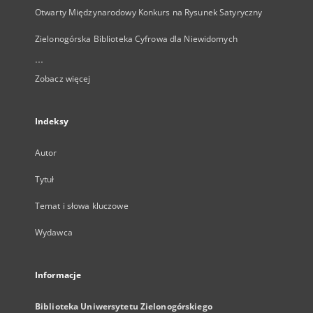
Otwarty Międzynarodowy Konkurs na Rysunek Satyryczny
Zielonogórska Biblioteka Cyfrowa dla Niewidomych
...
Zobacz więcej
Indeksy
Autor
Tytuł
Temat i słowa kluczowe
Wydawca
Informacje
Biblioteka Uniwersytetu Zielonogórskiego