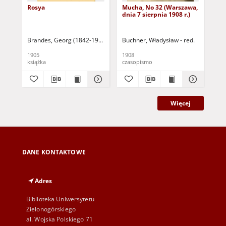
Rosya
Mucha, No 32 (Warszawa,
Mu
dnia 7 sierpnia 1908 r.)
dni
Brandes, Georg (1842-1927)
Sarnecka, M. - tł.
Buchner, Władysław - red.
Buc
1905
1908
190
książka
czasopismo
cza
Więcej
DANE KONTAKTOWE
Adres
Biblioteka Uniwersytetu
Zielonogórskiego
al. Wojska Polskiego 71