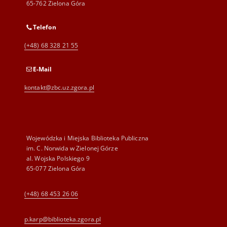
65-762 Zielona Góra
Telefon
(+48) 68 328 21 55
E-Mail
kontakt@zbc.uz.zgora.pl
Wojewódzka i Miejska Biblioteka Publiczna
im. C. Norwida w Zielonej Górze
al. Wojska Polskiego 9
65-077 Zielona Góra
(+48) 68 453 26 06
p.karp@biblioteka.zgora.pl