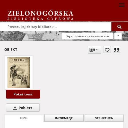
Wyszukiwanie zaawansowane
?
OBIEKT
Pokaż treść
Pobierz
OPIS
INFORMACJE
STRUKTURA