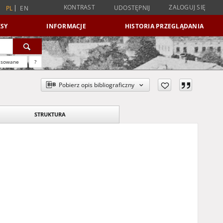
KONTRAST
ZALOGUJ SIĘ
UDOSTĘPNIJ
PL
EN
SY
INFORMACJE
HISTORIA PRZEGLĄDANIA
nsowane
?
Pobierz opis bibliograficzny
STRUKTURA