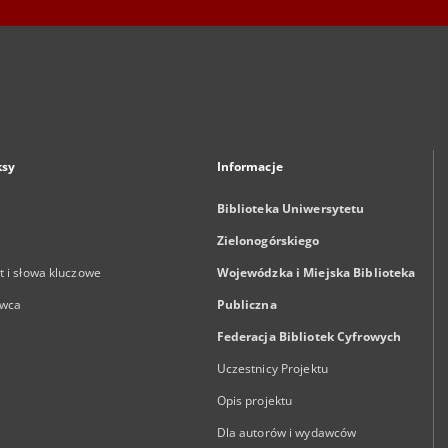
ksy
Informacje
Biblioteka Uniwersytetu
Zielonogórskiego
 i słowa kluczowe
Wojewódzka i Miejska Biblioteka
wca
Publiczna
Federacja Bibliotek Cyfrowych
Uczestnicy Projektu
Opis projektu
Dla autorów i wydawców