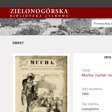
OBIEKT
OPIS
Tytuł:
Mucha: numer now
Data wydania:
1904
Typ zasobu:
czasopismo