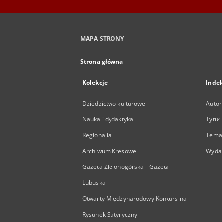
MAPA STRONY
Strona główna
Kolekcje
Inde
Dziedzictwo kulturowe
Autor
Nauka i dydaktyka
Tytuł
Regionalia
Temat
Archiwum Kresowe
Wyda
Gazeta Zielonogórska - Gazeta
Lubuska
Otwarty Międzynarodowy Konkurs na
Rysunek Satyryczny