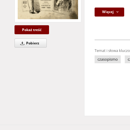
Więcej
Pokaż treść
Pobierz
Temat i słowa klucz
czasopismo
c