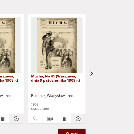
arszawa,
Mucha, No 41 (Warszawa,
Mucha, No 42 (Warszaw
ka 1908 r.)
dnia 9 października 1908 r.)
dnia 16 października 19
w - red.
Buchner, Władysław - red.
Buchner, Władysław - re
1908
1908
czasopismo
czasopismo
Więcej