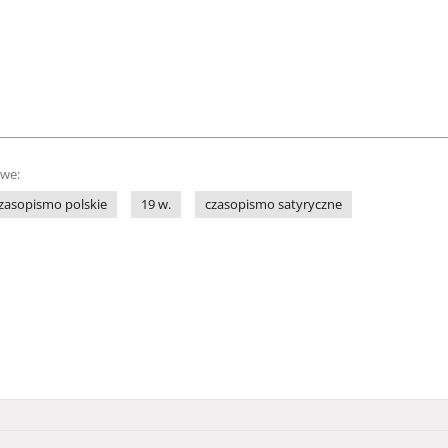
owe:
zasopismo polskie
19 w.
czasopismo satyryczne