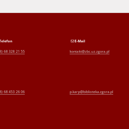
Telefon
E-Mail
8) 68 328 21 55
kontakt@zbc.uz.zgora.pl
8) 68 453 26 06
p.karp@biblioteka.zgora.pl