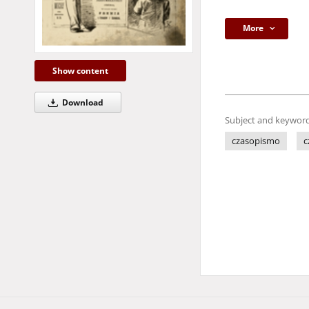
More
Show content
Download
Subject and keyword
czasopismo
c