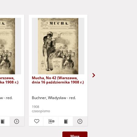
arszawa,
Mucha, No 42 (Warszawa,
Mucha, No 43 (Warszaw
ka 1908 r.)
dnia 16 października 1908 r.)
dnia 23 października 19
w - red.
Buchner, Władysław - red.
Buchner, Władysław - re
1908
1908
czasopismo
czasopismo
More