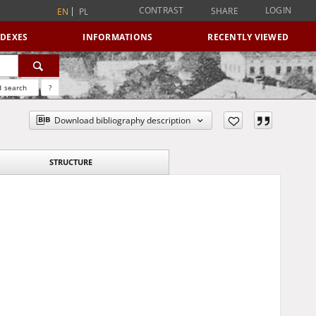
CONTRAST
LOGIN
SHARE
EN
PL
NDEXES
INFORMATIONS
RECENTLY VIEWED
 search
?
Download bibliography description
STRUCTURE