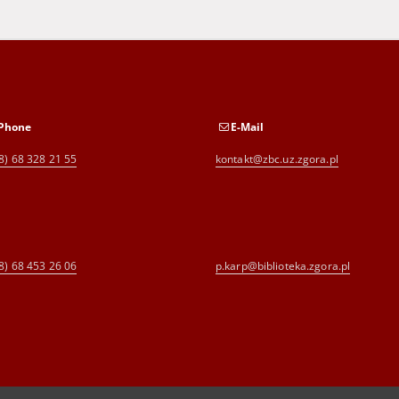
Phone
E-Mail
8) 68 328 21 55
kontakt@zbc.uz.zgora.pl
8) 68 453 26 06
p.karp@biblioteka.zgora.pl