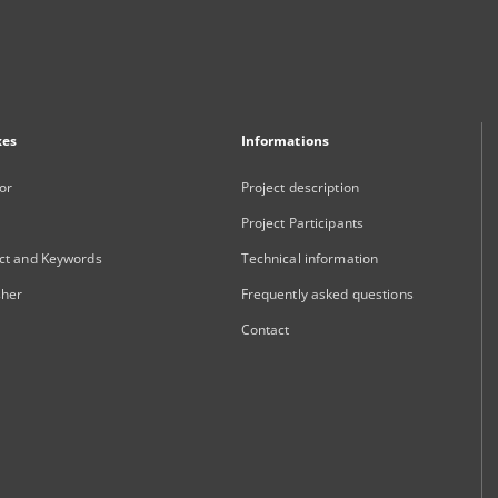
xes
Informations
or
Project description
Project Participants
ct and Keywords
Technical information
sher
Frequently asked questions
Contact