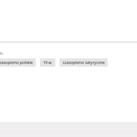
s:
zasopismo polskie
19 w.
czasopismo satyryczne