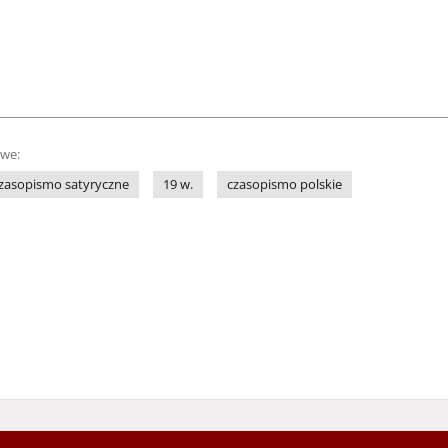
owe:
zasopismo satyryczne
19 w.
czasopismo polskie