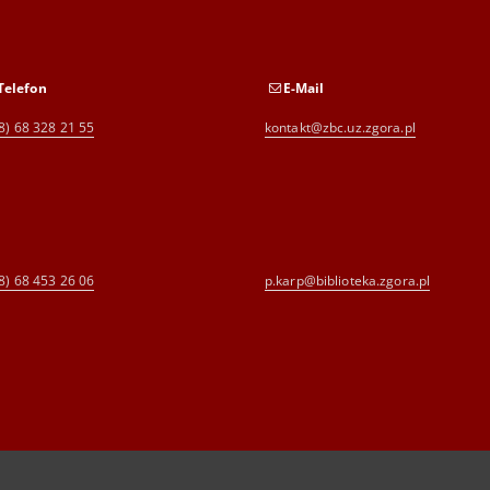
Telefon
E-Mail
8) 68 328 21 55
kontakt@zbc.uz.zgora.pl
8) 68 453 26 06
p.karp@biblioteka.zgora.pl