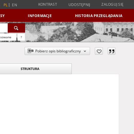
KONTRAST
ZALOGUJ SIĘ
UDOSTĘPNIJ
PL
EN
SY
INFORMACJE
HISTORIA PRZEGLĄDANIA
nsowane
?
Pobierz opis bibliograficzny
STRUKTURA