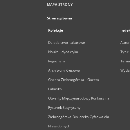
MAPA STRONY
Strona główna
Kolekcje
Inde
Dziedzictwo kulturowe
Autor
Nauka i dydaktyka
Tytuł
Regionalia
Temat
Archiwum Kresowe
Wyda
Gazeta Zielonogórska - Gazeta
Lubuska
Otwarty Międzynarodowy Konkurs na
Rysunek Satyryczny
Zielonogórska Biblioteka Cyfrowa dla
Niewidomych