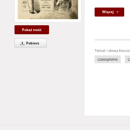
Więcej
Pokaż treść
Pobierz
Temat i słowa klucz
czasopismo
c