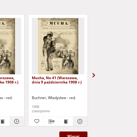
arszawa,
Mucha, No 41 (Warszawa,
Mucha, No 42 (Warszaw
ka 1908 r.)
dnia 9 października 1908 r.)
dnia 16 października 19
w - red.
Buchner, Władysław - red.
Buchner, Władysław - re
1908
1908
czasopismo
czasopismo
Więcej