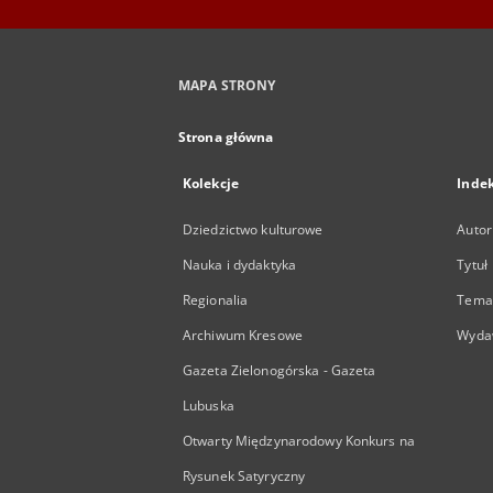
MAPA STRONY
Strona główna
Kolekcje
Inde
Dziedzictwo kulturowe
Autor
Nauka i dydaktyka
Tytuł
Regionalia
Temat
Archiwum Kresowe
Wyda
Gazeta Zielonogórska - Gazeta
Lubuska
Otwarty Międzynarodowy Konkurs na
Rysunek Satyryczny