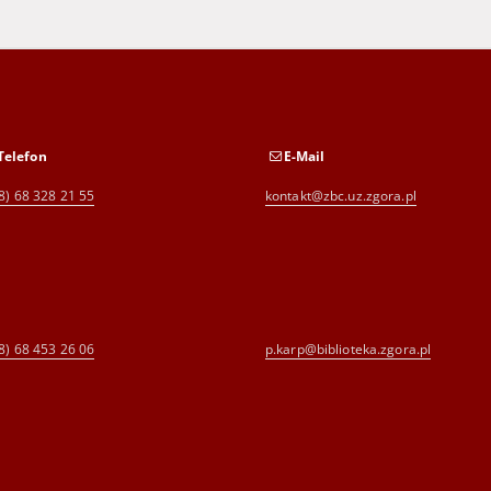
Telefon
E-Mail
8) 68 328 21 55
kontakt@zbc.uz.zgora.pl
8) 68 453 26 06
p.karp@biblioteka.zgora.pl