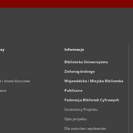
ksy
Informacje
Biblioteka Uniwersytetu
Zielonogórskiego
 i słowa kluczowe
Wojewódzka i Miejska Biblioteka
wca
Publiczna
Federacja Bibliotek Cyfrowych
Uczestnicy Projektu
Opis projektu
Dla autorów i wydawców