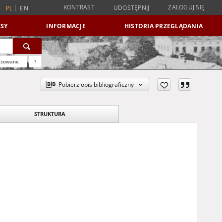
KONTRAST
ZALOGUJ SIĘ
UDOSTĘPNIJ
PL
EN
SY
INFORMACJE
HISTORIA PRZEGLĄDANIA
nsowane
?
Pobierz opis bibliograficzny
STRUKTURA