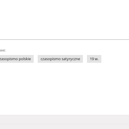
owe:
zasopismo polskie
czasopismo satyryczne
19 w.