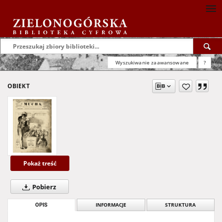
Wyszukiwanie zaawansowane
?
OBIEKT
Pokaż treść
Pobierz
OPIS
INFORMACJE
STRUKTURA