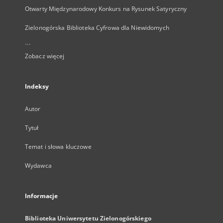
Otwarty Międzynarodowy Konkurs na Rysunek Satyryczny
Zielonogórska Biblioteka Cyfrowa dla Niewidomych
...
Zobacz więcej
Indeksy
Autor
Tytuł
Temat i słowa kluczowe
Wydawca
Informacje
Biblioteka Uniwersytetu Zielonogórskiego