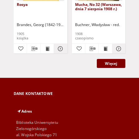
Rosya
Mucha, No 32 (Warszawa,
Mu
dnia 7 sierpnia 1908 r.)
dni
Brandes, Georg (1842-1927)
Sarnecka, M. - tł.
Buchner, Władysław - red.
Buc
1905
1908
190
książka
czasopismo
cza
Więcej
DANE KONTAKTOWE
Adres
Biblioteka Uniwersytetu
Zielonogórskiego
al. Wojska Polskiego 71