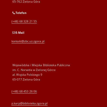
65-762 Zielona Góra
Telefon
(+48) 68 328 21 55
E-Mail
kontakt@zbc.uz.zgora.pl
Wojewódzka i Miejska Biblioteka Publiczna
im. C. Norwida w Zielonej Górze
al. Wojska Polskiego 9
65-077 Zielona Góra
(+48) 68 453 26 06
p.karp@biblioteka.zgora.pl