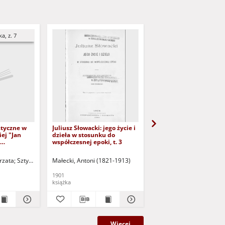
a, z. 7
styczne w
Juliusz Słowacki: jego życie i
Juliusz Słowacki: jego ż
ej "Jan
dzieła w stosunku do
dzieła w stosunku do
współczesnej epoki, t. 3
współczesnej epoki, t. 
syfikacja
oristic
rzata
Sztyber, Radosław - red. nacz.
Małecki, Antoni (1821-1913)
Małecki, Antoni (1821-1
 poetic
ki" by
1901
1901
- semantic
książka
książka
Więcej