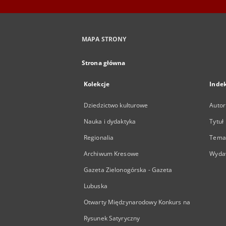
MAPA STRONY
Strona główna
Kolekcje
Inde
Dziedzictwo kulturowe
Autor
Nauka i dydaktyka
Tytuł
Regionalia
Temat
Archiwum Kresowe
Wyda
Gazeta Zielonogórska - Gazeta
Lubuska
Otwarty Międzynarodowy Konkurs na
Rysunek Satyryczny