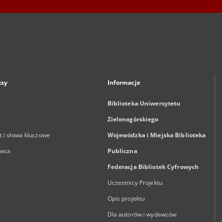
ksy
Informacje
Biblioteka Uniwersytetu
Zielonogórskiego
 i słowa kluczowe
Wojewódzka i Miejska Biblioteka
wca
Publiczna
Federacja Bibliotek Cyfrowych
Uczestnicy Projektu
Opis projektu
Dla autorów i wydawców