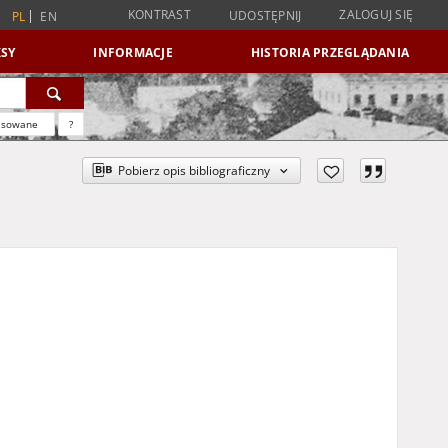
KONTRAST
ZALOGUJ SIĘ
UDOSTĘPNIJ
PL
EN
SY
INFORMACJE
HISTORIA PRZEGLĄDANIA
nsowane
?
Pobierz opis bibliograficzny