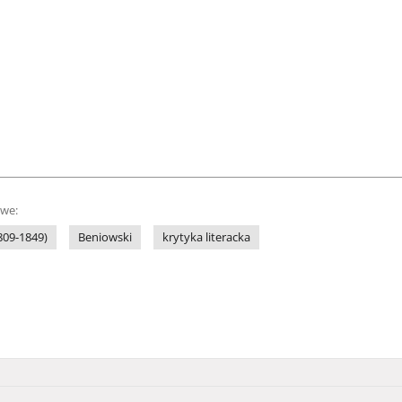
owe:
1809-1849)
Beniowski
krytyka literacka