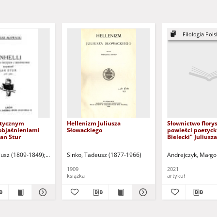
Filologia Polsk
ytycznym
Hellenizm Juliusza
Słownictwo flory
objaśnieniami
Słowackiego
powieści poetycki
Jan Stur
Bielecki" Juliusza
Słowackiego - kla
semantyczna = Fl
ch (1935-2018 ) - red.
liusz (1809-1849)
Feingold, Hersz (1895-1923) - oprac.
Sinko, Tadeusz (1877-1966)
Stur, Jan (pseud.)
Andrejczyk, Małgo
vocabulary in the
novel "Jan Bielec
1909
2021
Juliusz Słowacki 
książka
artykuł
classification