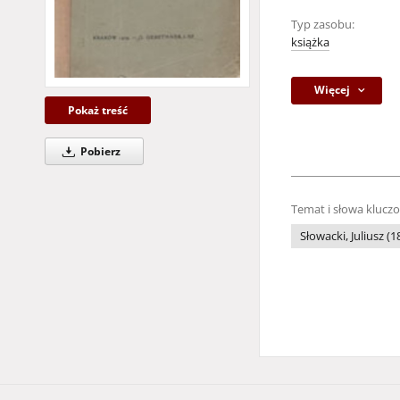
Typ zasobu:
książka
Więcej
Pokaż treść
Pobierz
Temat i słowa klucz
Słowacki, Juliusz (