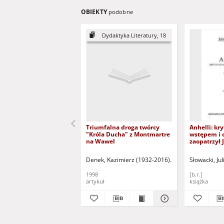
OBIEKTY
podobne
Dydaktyka Literatury, 18
Triumfalna droga twórcy
Anhelli: kr
"Króla Ducha" z Montmartre
wstępem i 
na Wawel
zaopatrzył 
Denek, Kazimierz (1932-2016)
Pasterniak, Wojcie
Słowacki, Ju
1998
[b.r.]
artykuł
książka