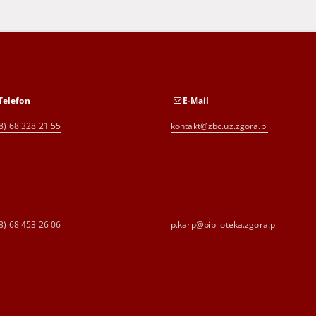
Telefon
E-Mail
8) 68 328 21 55
kontakt@zbc.uz.zgora.pl
8) 68 453 26 06
p.karp@biblioteka.zgora.pl