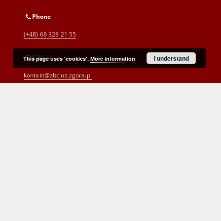
Phone
(+48) 68 328 21 55
E-Mail
I understand
This page uses 'cookies'.
More information
kontakt@zbc.uz.zgora.pl
Cyprian Norwid Voivodeship and
City Public Library
al. Wojska Polskiego 9
65-077 Zielona Góra
(+48) 68 453 26 06
p.karp@biblioteka.zgora.pl