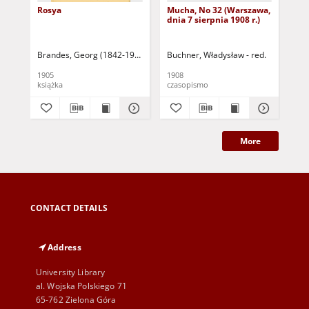
Rosya
Mucha, No 32 (Warszawa,
Mu
dnia 7 sierpnia 1908 r.)
dni
Brandes, Georg (1842-1927)
Sarnecka, M. - tł.
Buchner, Władysław - red.
Buc
1905
1908
190
książka
czasopismo
cza
More
CONTACT DETAILS
Address
University Library
al. Wojska Polskiego 71
65-762 Zielona Góra