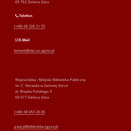
65-762 Zielona Góra
Telefon
(+48) 68 328 21 55
E-Mail
kontakt@zbc.uz.zgora.pl
Wojewódzka i Miejska Biblioteka Publiczna
im. C. Norwida w Zielonej Górze
al. Wojska Polskiego 9
65-077 Zielona Góra
(+48) 68 453 26 06
p.karp@biblioteka.zgora.pl