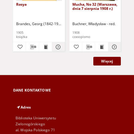
Rosya
Mucha, No 32 (Warszawa,
Mu
dnia 7 sierpnia 1908 r.)
dni
Brandes, Georg (1842-1927)
Sarnecka, M. - tł.
Buchner, Władysław - red.
Buc
1905
1908
190
książka
czasopismo
cza
Więcej
DANE KONTAKTOWE
Adres
Biblioteka Uniwersytetu
Zielonogórskiego
al. Wojska Polskiego 71