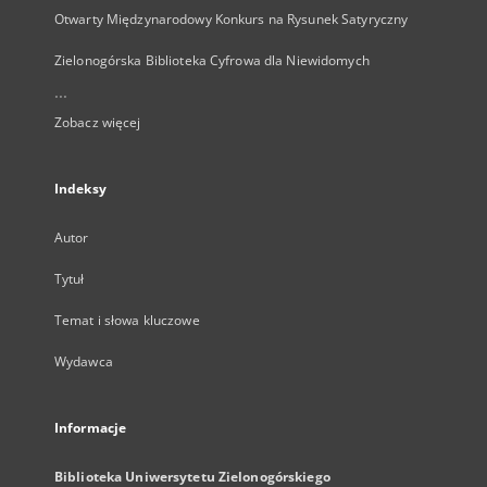
Otwarty Międzynarodowy Konkurs na Rysunek Satyryczny
Zielonogórska Biblioteka Cyfrowa dla Niewidomych
...
Zobacz więcej
Indeksy
Autor
Tytuł
Temat i słowa kluczowe
Wydawca
Informacje
Biblioteka Uniwersytetu Zielonogórskiego