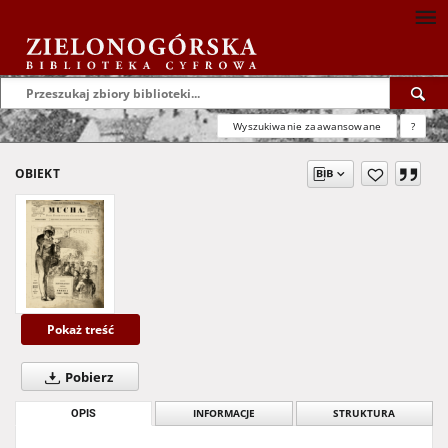
Wyszukiwanie zaawansowane
?
OBIEKT
Pokaż treść
Pobierz
OPIS
INFORMACJE
STRUKTURA