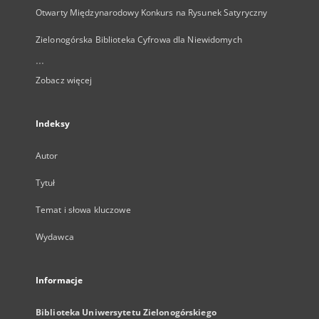
Otwarty Międzynarodowy Konkurs na Rysunek Satyryczny
Zielonogórska Biblioteka Cyfrowa dla Niewidomych
...
Zobacz więcej
Indeksy
Autor
Tytuł
Temat i słowa kluczowe
Wydawca
Informacje
Biblioteka Uniwersytetu Zielonogórskiego