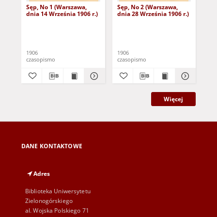
Sęp, No 1 (Warszawa,
Sęp, No 2 (Warszawa,
Fac
dnia 14 Września 1906 r.)
dnia 28 Września 1906 r.)
dni
1906
1906
190
czasopismo
czasopismo
cza
Więcej
DANE KONTAKTOWE
Adres
Biblioteka Uniwersytetu
Zielonogórskiego
al. Wojska Polskiego 71