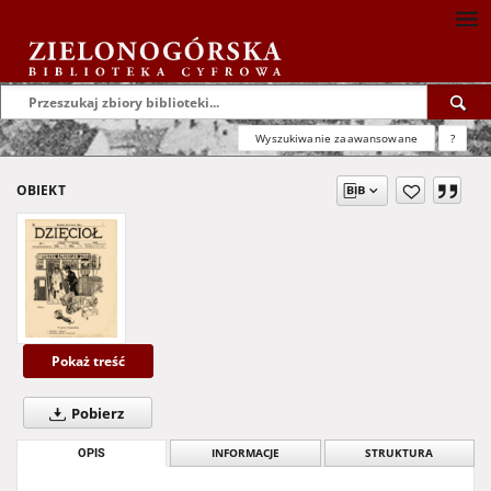
Wyszukiwanie zaawansowane
?
OBIEKT
Pokaż treść
Pobierz
OPIS
INFORMACJE
STRUKTURA