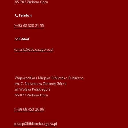
65-762 Zielona Góra
Telefon
(+48) 68 328 21 55
E-Mail
kontakt@zbc.uz.zgora.pl
Wojewódzka i Miejska Biblioteka Publiczna
im. C. Norwida w Zielonej Górze
al. Wojska Polskiego 9
65-077 Zielona Góra
(+48) 68 453 26 06
p.karp@biblioteka.zgora.pl