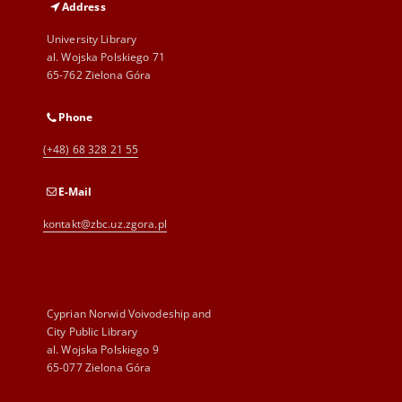
Address
University Library
al. Wojska Polskiego 71
65-762 Zielona Góra
Phone
(+48) 68 328 21 55
E-Mail
kontakt@zbc.uz.zgora.pl
Cyprian Norwid Voivodeship and
City Public Library
al. Wojska Polskiego 9
65-077 Zielona Góra