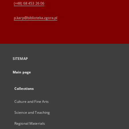
(+48) 68 453 26 06
p.karp@biblioteka.zgora.pl
SITEMAP
Main page
Collections
Culture and Fine Arts
Science and Teaching
Regional Materials