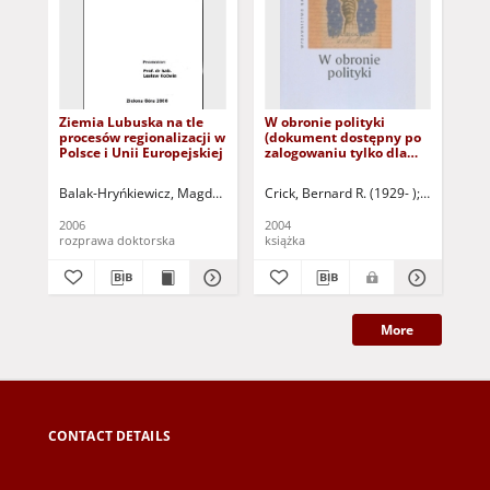
Ziemia Lubuska na tle
W obronie polityki
Pol
procesów regionalizacji w
(dokument dostępny po
po
Polsce i Unii Europejskiej
zalogowaniu tylko dla
do
osób z dysfunkcją
tyl
wzroku)
dy
Balak-Hryńkiewicz, Magdalena
Crick, Bernard R. (1929- )
Waśkiewicz,
Web
2006
2004
199
rozprawa doktorska
książka
ksi
More
CONTACT DETAILS