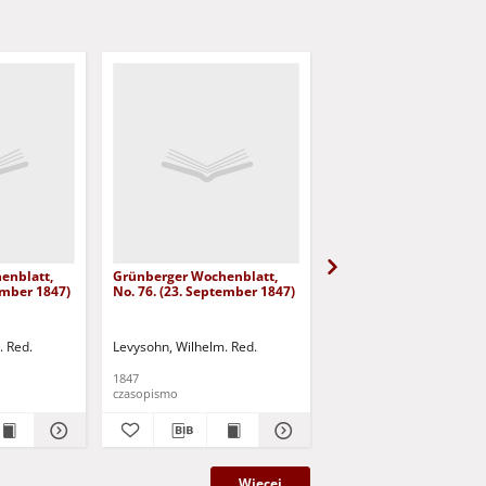
enblatt,
Grünberger Wochenblatt,
Grünberger Wochenbla
ember 1847)
No. 76. (23. September 1847)
No. 75. (20. September
. Red.
Levysohn, Wilhelm. Red.
Levysohn, Wilhelm. Red.
1847
1847
czasopismo
czasopismo
Więcej