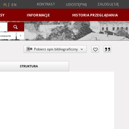
KONTRAST
ZALOGUJ SIĘ
UDOSTĘPNIJ
PL
EN
SY
INFORMACJE
HISTORIA PRZEGLĄDANIA
nsowane
?
Pobierz opis bibliograficzny
STRUKTURA