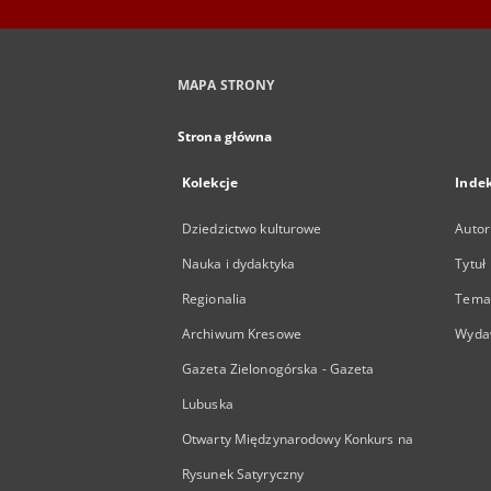
MAPA STRONY
Strona główna
Kolekcje
Inde
Dziedzictwo kulturowe
Autor
Nauka i dydaktyka
Tytuł
Regionalia
Temat
Archiwum Kresowe
Wyda
Gazeta Zielonogórska - Gazeta
Lubuska
Otwarty Międzynarodowy Konkurs na
Rysunek Satyryczny