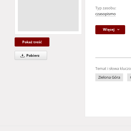
Typ zasobu:
czasopismo
Więcej
Pokaż treść
Pobierz
Temat i słowa klucz
Zielona Góra