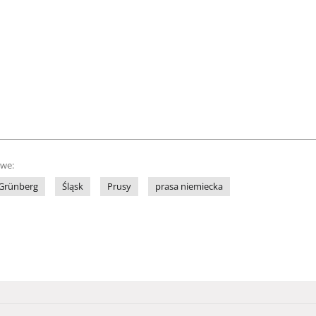
owe:
Grünberg
Śląsk
Prusy
prasa niemiecka