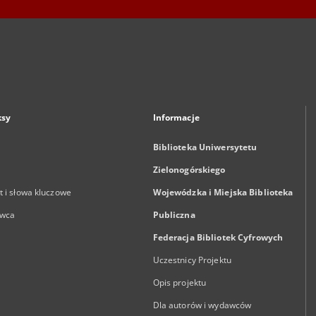
ksy
Informacje
Biblioteka Uniwersytetu
Zielonogórskiego
 i słowa kluczowe
Wojewódzka i Miejska Biblioteka
wca
Publiczna
Federacja Bibliotek Cyfrowych
Uczestnicy Projektu
Opis projektu
Dla autorów i wydawców