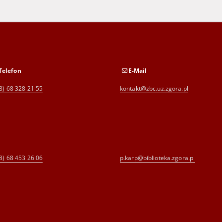
Telefon
E-Mail
8) 68 328 21 55
kontakt@zbc.uz.zgora.pl
8) 68 453 26 06
p.karp@biblioteka.zgora.pl