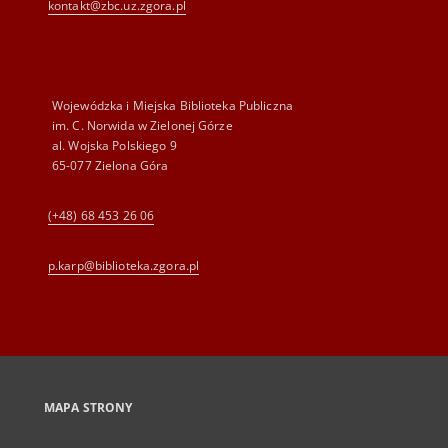
kontakt@zbc.uz.zgora.pl
Wojewódzka i Miejska Biblioteka Publiczna
im. C. Norwida w Zielonej Górze
al. Wojska Polskiego 9
65-077 Zielona Góra
(+48) 68 453 26 06
p.karp@biblioteka.zgora.pl
MAPA STRONY