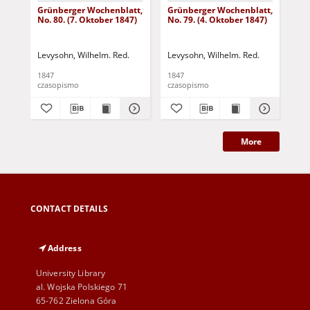
Grünberger Wochenblatt,
Grünberger Wochenblatt,
Gr
No. 80. (7. Oktober 1847)
No. 79. (4. Oktober 1847)
No.
18
Levysohn, Wilhelm. Red.
Levysohn, Wilhelm. Red.
Lev
1847
1847
184
czasopismo
czasopismo
cza
More
CONTACT DETAILS
Address
University Library
al. Wojska Polskiego 71
65-762 Zielona Góra