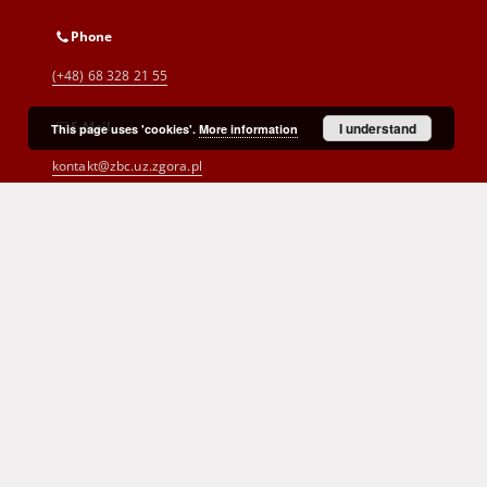
Phone
(+48) 68 328 21 55
E-Mail
I understand
This page uses 'cookies'.
More information
kontakt@zbc.uz.zgora.pl
Cyprian Norwid Voivodeship and
City Public Library
al. Wojska Polskiego 9
65-077 Zielona Góra
(+48) 68 453 26 06
p.karp@biblioteka.zgora.pl