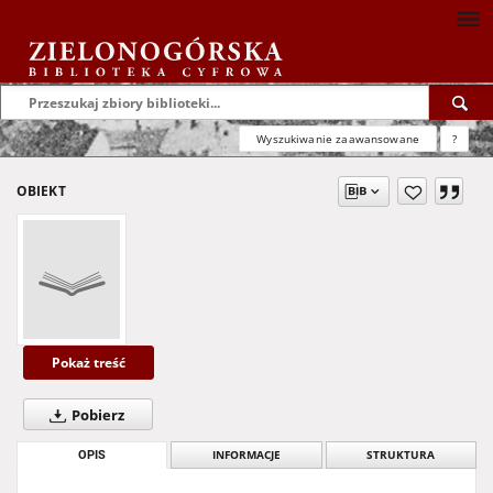
Wyszukiwanie zaawansowane
?
OBIEKT
Pokaż treść
Pobierz
OPIS
INFORMACJE
STRUKTURA