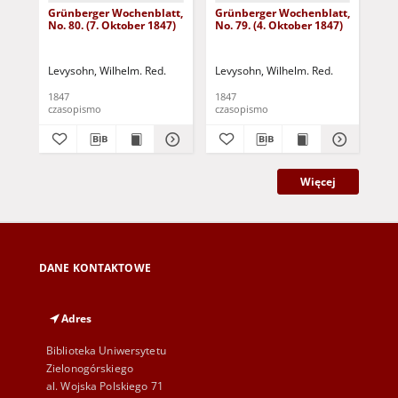
Grünberger Wochenblatt,
Grünberger Wochenblatt,
Gr
No. 80. (7. Oktober 1847)
No. 79. (4. Oktober 1847)
No.
18
Levysohn, Wilhelm. Red.
Levysohn, Wilhelm. Red.
Lev
1847
1847
184
czasopismo
czasopismo
cza
Więcej
DANE KONTAKTOWE
Adres
Biblioteka Uniwersytetu
Zielonogórskiego
al. Wojska Polskiego 71