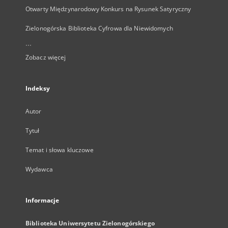
Otwarty Międzynarodowy Konkurs na Rysunek Satyryczny
Zielonogórska Biblioteka Cyfrowa dla Niewidomych
...
Zobacz więcej
Indeksy
Autor
Tytuł
Temat i słowa kluczowe
Wydawca
Informacje
Biblioteka Uniwersytetu Zielonogórskiego