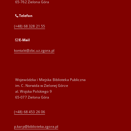
65-762 Zielona Góra
Telefon
(+48) 68 328 21 55
E-Mail
kontakt@zbc.uz.zgora.pl
Wojewódzka i Miejska Biblioteka Publiczna
im. C. Norwida w Zielonej Górze
al. Wojska Polskiego 9
65-077 Zielona Góra
(+48) 68 453 26 06
p.karp@biblioteka.zgora.pl