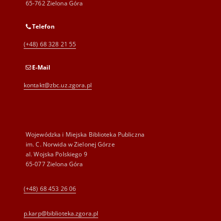
65-762 Zielona Góra
Telefon
(+48) 68 328 21 55
E-Mail
kontakt@zbc.uz.zgora.pl
Wojewódzka i Miejska Biblioteka Publiczna
im. C. Norwida w Zielonej Górze
al. Wojska Polskiego 9
65-077 Zielona Góra
(+48) 68 453 26 06
p.karp@biblioteka.zgora.pl