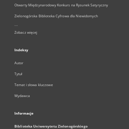
Otwarty Międzynarodowy Konkurs na Rysunek Satyryczny
Zielonogórska Biblioteka Cyfrowa dla Niewidomych
...
Zobacz więcej
Indeksy
Autor
Tytuł
Temat i słowa kluczowe
Wydawca
Informacje
Biblioteka Uniwersytetu Zielonogórskiego