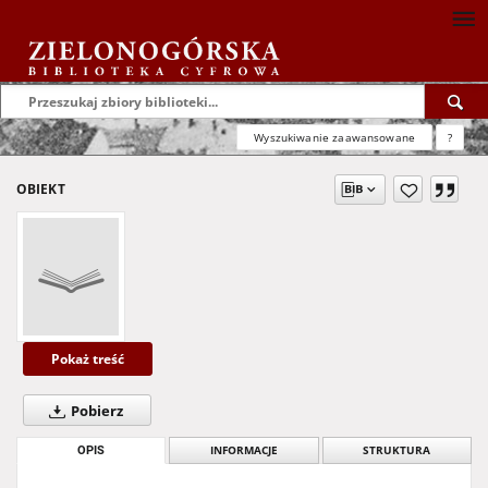
Wyszukiwanie zaawansowane
?
OBIEKT
Pokaż treść
Pobierz
OPIS
INFORMACJE
STRUKTURA