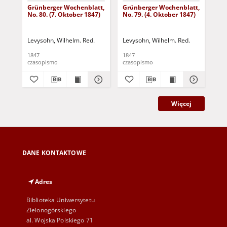
Grünberger Wochenblatt,
Grünberger Wochenblatt,
Gr
No. 80. (7. Oktober 1847)
No. 79. (4. Oktober 1847)
No.
18
Levysohn, Wilhelm. Red.
Levysohn, Wilhelm. Red.
Lev
1847
1847
184
czasopismo
czasopismo
cza
Więcej
DANE KONTAKTOWE
Adres
Biblioteka Uniwersytetu
Zielonogórskiego
al. Wojska Polskiego 71