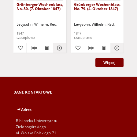
Grünberger Wochenblatt,
Grünberger Wochenblatt,
Gr
No. 80. (7. Oktober 1847)
No. 79. (4. Oktober 1847)
No.
18
Levysohn, Wilhelm. Red.
Levysohn, Wilhelm. Red.
Lev
1847
1847
184
czasopismo
czasopismo
cza
Więcej
DANE KONTAKTOWE
Adres
Biblioteka Uniwersytetu
Zielonogórskiego
al. Wojska Polskiego 71