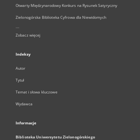
Otwarty Międzynarodowy Konkurs na Rysunek Satyryczny
Zielonogórska Biblioteka Cyfrowa dla Niewidomych
...
Zobacz więcej
Indeksy
Autor
Tytuł
Temat i słowa kluczowe
Wydawca
Informacje
Biblioteka Uniwersytetu Zielonogórskiego