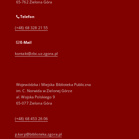
65-762 Zielona Góra
Telefon
(+48) 68 328 21 55
E-Mail
kontakt@zbc.uz.zgora.pl
Wojewódzka i Miejska Biblioteka Publiczna
im. C. Norwida w Zielonej Górze
al. Wojska Polskiego 9
65-077 Zielona Góra
(+48) 68 453 26 06
p.karp@biblioteka.zgora.pl