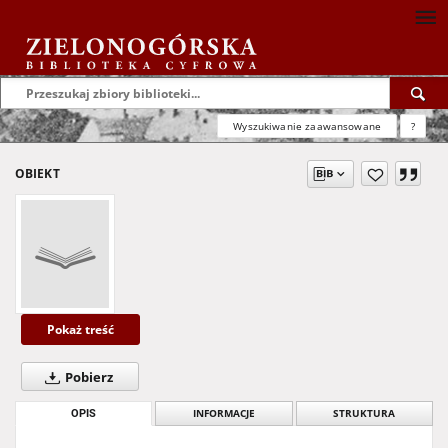
Wyszukiwanie zaawansowane
?
OBIEKT
Pokaż treść
Pobierz
OPIS
INFORMACJE
STRUKTURA