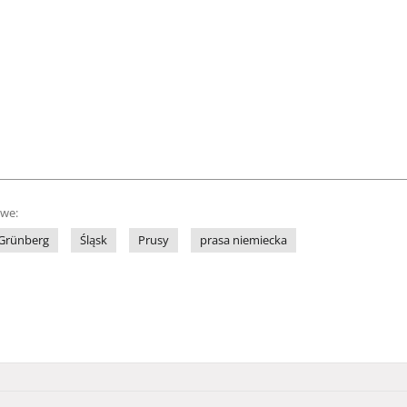
owe:
Grünberg
Śląsk
Prusy
prasa niemiecka