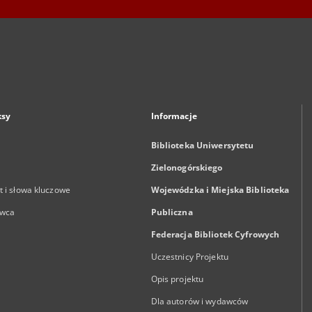
ksy
Informacje
Biblioteka Uniwersytetu
Zielonogórskiego
 i słowa kluczowe
Wojewódzka i Miejska Biblioteka
wca
Publiczna
Federacja Bibliotek Cyfrowych
Uczestnicy Projektu
Opis projektu
Dla autorów i wydawców