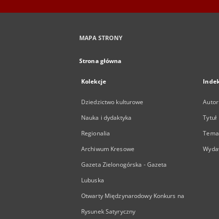
MAPA STRONY
Strona główna
Kolekcje
Inde
Dziedzictwo kulturowe
Autor
Nauka i dydaktyka
Tytuł
Regionalia
Temat
Archiwum Kresowe
Wyda
Gazeta Zielonogórska - Gazeta
Lubuska
Otwarty Międzynarodowy Konkurs na
Rysunek Satyryczny