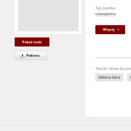
Typ zasobu:
czasopismo
Więcej
Pokaż treść
Pobierz
Temat i słowa klucz
Zielona Góra