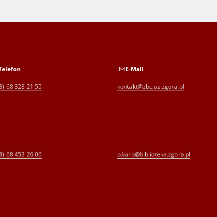
Telefon
E-Mail
8) 68 328 21 55
kontakt@zbc.uz.zgora.pl
8) 68 453 26 06
p.karp@biblioteka.zgora.pl