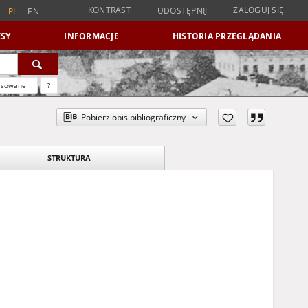
KONTRAST
ZALOGUJ SIĘ
UDOSTĘPNIJ
PL
EN
SY
INFORMACJE
HISTORIA PRZEGLĄDANIA
nsowane
?
Pobierz opis bibliograficzny
STRUKTURA