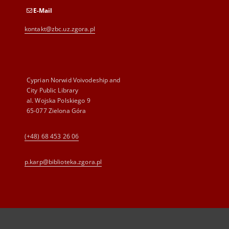
E-Mail
kontakt@zbc.uz.zgora.pl
Cyprian Norwid Voivodeship and
City Public Library
al. Wojska Polskiego 9
65-077 Zielona Góra
(+48) 68 453 26 06
p.karp@biblioteka.zgora.pl