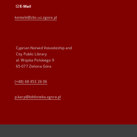
E-Mail
kontakt@zbc.uz.zgora.pl
Cyprian Norwid Voivodeship and
City Public Library
al. Wojska Polskiego 9
65-077 Zielona Góra
(+48) 68 453 26 06
p.karp@biblioteka.zgora.pl