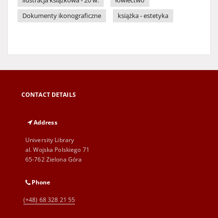
ilustracja książkowa - 20 w.
łowiectwo
Dokumenty ikonograficzne
książka - estetyka
CONTACT DETAILS
Address
University Library
al. Wojska Polskiego 71
65-762 Zielona Góra
Phone
(+48) 68 328 21 55