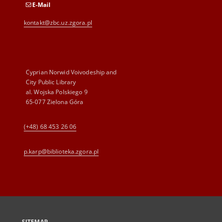
E-Mail
kontakt@zbc.uz.zgora.pl
Cyprian Norwid Voivodeship and
City Public Library
al. Wojska Polskiego 9
65-077 Zielona Góra
(+48) 68 453 26 06
p.karp@biblioteka.zgora.pl
SITEMAP