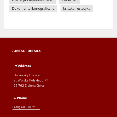
ilustracja książkowa - 20 w.
łowiectwo
Dokumenty ikonograficzne
książka - estetyka
CONTACT DETAILS
Address
University Library
al. Wojska Polskiego 71
65-762 Zielona Góra
Phone
(+48) 68 328 21 55