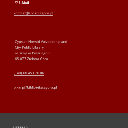
E-Mail
kontakt@zbc.uz.zgora.pl
Cyprian Norwid Voivodeship and
City Public Library
al. Wojska Polskiego 9
65-077 Zielona Góra
(+48) 68 453 26 06
p.karp@biblioteka.zgora.pl
SITEMAP