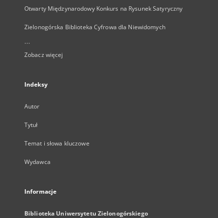
Otwarty Międzynarodowy Konkurs na Rysunek Satyryczny
Zielonogórska Biblioteka Cyfrowa dla Niewidomych
...
Zobacz więcej
Indeksy
Autor
Tytuł
Temat i słowa kluczowe
Wydawca
Informacje
Biblioteka Uniwersytetu Zielonogórskiego