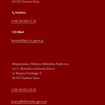
65-762 Zielona Góra
Telefon
(+48) 68 328 21 55
E-Mail
kontakt@zbc.uz.zgora.pl
Wojewódzka i Miejska Biblioteka Publiczna
im. C. Norwida w Zielonej Górze
al. Wojska Polskiego 9
65-077 Zielona Góra
(+48) 68 453 26 06
p.karp@biblioteka.zgora.pl