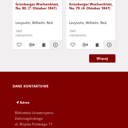
Grünberger Wochenblatt,
Grünberger Wochenblatt,
Gr
No. 80. (7. Oktober 1847)
No. 79. (4. Oktober 1847)
No.
18
Levysohn, Wilhelm. Red.
Levysohn, Wilhelm. Red.
Lev
1847
1847
184
czasopismo
czasopismo
cza
Więcej
DANE KONTAKTOWE
Adres
Biblioteka Uniwersytetu
Zielonogórskiego
al. Wojska Polskiego 71