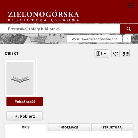
Wyszukiwanie zaawansowane
?
OBIEKT
Pokaż treść
Pobierz
OPIS
INFORMACJE
STRUKTURA