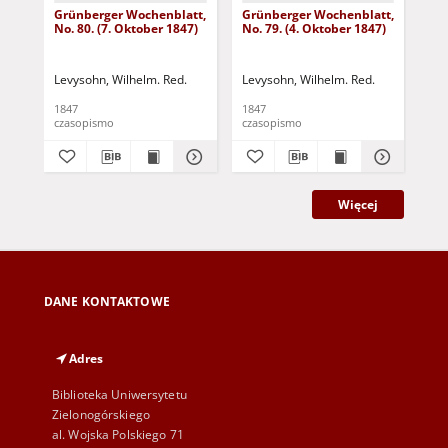
Grünberger Wochenblatt,
Grünberger Wochenblatt,
Gr
No. 80. (7. Oktober 1847)
No. 79. (4. Oktober 1847)
No.
18
Levysohn, Wilhelm. Red.
Levysohn, Wilhelm. Red.
Lev
1847
1847
184
czasopismo
czasopismo
cza
Więcej
DANE KONTAKTOWE
Adres
Biblioteka Uniwersytetu
Zielonogórskiego
al. Wojska Polskiego 71