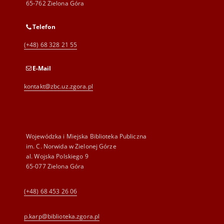
65-762 Zielona Góra
Telefon
(+48) 68 328 21 55
E-Mail
kontakt@zbc.uz.zgora.pl
Wojewódzka i Miejska Biblioteka Publiczna
im. C. Norwida w Zielonej Górze
al. Wojska Polskiego 9
65-077 Zielona Góra
(+48) 68 453 26 06
p.karp@biblioteka.zgora.pl