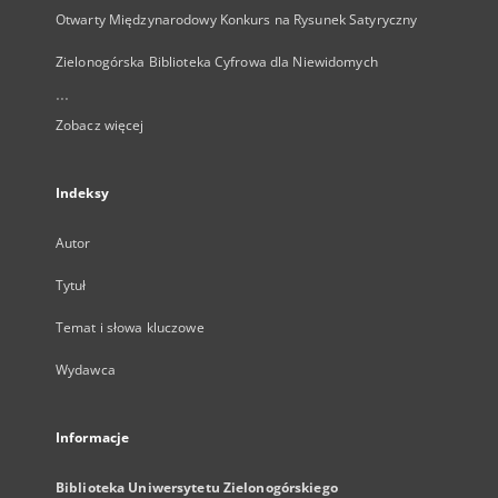
Otwarty Międzynarodowy Konkurs na Rysunek Satyryczny
Zielonogórska Biblioteka Cyfrowa dla Niewidomych
...
Zobacz więcej
Indeksy
Autor
Tytuł
Temat i słowa kluczowe
Wydawca
Informacje
Biblioteka Uniwersytetu Zielonogórskiego