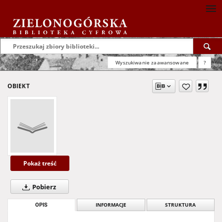
Wyszukiwanie zaawansowane
?
OBIEKT
Pokaż treść
Pobierz
OPIS
INFORMACJE
STRUKTURA