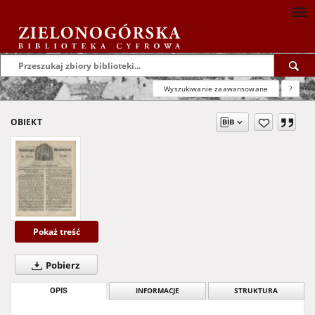
Wyszukiwanie zaawansowane
?
OBIEKT
Pokaż treść
Pobierz
OPIS
INFORMACJE
STRUKTURA