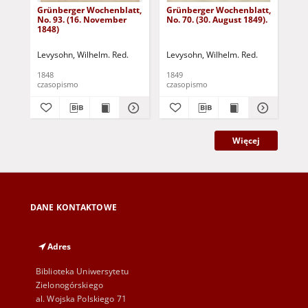
Grünberger Wochenblatt,
Grünberger Wochenblatt,
Gr
No. 93. (16. November
No. 70. (30. August 1849).
No.
1848)
Levysohn, Wilhelm. Red.
Levysohn, Wilhelm. Red.
Lev
1848
1849
184
czasopismo
czasopismo
cza
Więcej
DANE KONTAKTOWE
Adres
Biblioteka Uniwersytetu
Zielonogórskiego
al. Wojska Polskiego 71