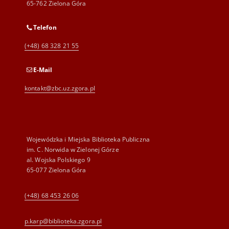
65-762 Zielona Góra
Telefon
(+48) 68 328 21 55
E-Mail
kontakt@zbc.uz.zgora.pl
Wojewódzka i Miejska Biblioteka Publiczna
im. C. Norwida w Zielonej Górze
al. Wojska Polskiego 9
65-077 Zielona Góra
(+48) 68 453 26 06
p.karp@biblioteka.zgora.pl