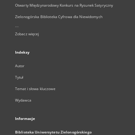
Otwarty Międzynarodowy Konkurs na Rysunek Satyryczny
Zielonogórska Biblioteka Cyfrowa dla Niewidomych
...
Zobacz więcej
Indeksy
Autor
Tytuł
Temat i słowa kluczowe
Wydawca
Informacje
Biblioteka Uniwersytetu Zielonogórskiego