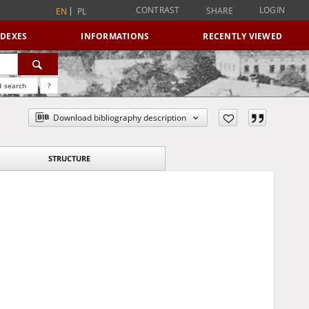
CONTRAST
LOGIN
SHARE
EN
PL
NDEXES
INFORMATIONS
RECENTLY VIEWED
 search
?
Download bibliography description
STRUCTURE