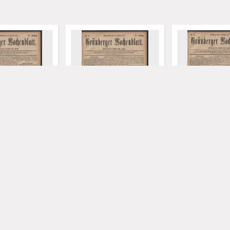
 Wochenblatt:
Grünberger Wochenblatt:
Grünberger Woch
 Stadt und Land,
Zeitung für Stadt und Land,
Zeitung für Stad
Januar 1881)
No. 6. (13. Januar 1881)
No. 5. (11. Januar
rich. Red.
Levysohn, Ulrich. Red.
Levysohn, Ulrich. 
1881
1881
czasopismo
czasopismo