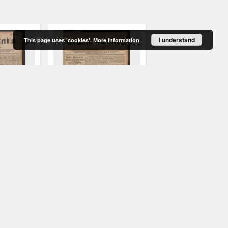
I understand
This page uses 'cookies'.
More information
enblatt:
Grünberger Wochenblatt:
Grünberger Wochenbla
t und Land,
Zeitung für Stadt und Land,
Zeitung für Stadt und 
 1881)
No. 4. (8. Januar 1881)
No. 3. (6. Januar 1881)
Red.
Levysohn, Ulrich. Red.
Levysohn, Ulrich. Red.
1881
1881
czasopismo
czasopismo
More