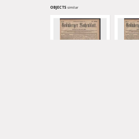
OBJECTS
similar
Grünberger Wochenblatt:
Grünberger
Zeitung für Stadt und Land,
Zeitung für
No. 8. (18. Januar 1881)
No. 7. (15. 
Levysohn, Ulrich. Red.
Levysohn, Ul
1881
1881
czasopismo
czasopismo