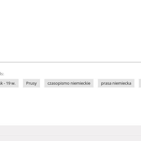
s:
sk - 19 w.
Prusy
czasopismo niemieckie
prasa niemiecka