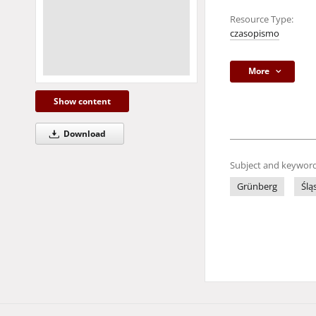
Resource Type:
czasopismo
More
Show content
Download
Subject and keyword
Grünberg
Ślą