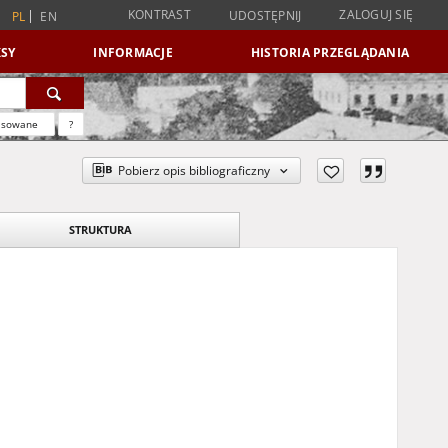
KONTRAST
ZALOGUJ SIĘ
UDOSTĘPNIJ
PL
EN
SY
INFORMACJE
HISTORIA PRZEGLĄDANIA
nsowane
?
Pobierz opis bibliograficzny
STRUKTURA