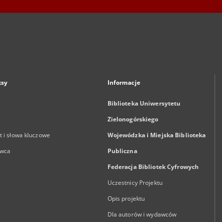
ksy
Informacje
Biblioteka Uniwersytetu
Zielonogórskiego
 i słowa kluczowe
Wojewódzka i Miejska Biblioteka
wca
Publiczna
Federacja Bibliotek Cyfrowych
Uczestnicy Projektu
Opis projektu
Dla autorów i wydawców