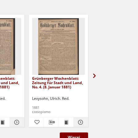
enblatt:
Grünberger Wochenblatt:
Grünberger Wochenbla
t und Land,
Zeitung für Stadt und Land,
Zeitung für Stadt und 
 1881)
No. 4. (8. Januar 1881)
No. 3. (6. Januar 1881)
Red.
Levysohn, Ulrich. Red.
Levysohn, Ulrich. Red.
1881
1881
czasopismo
czasopismo
Więcej