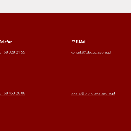
Telefon
E-Mail
8) 68 328 21 55
kontakt@zbc.uz.zgora.pl
8) 68 453 26 06
p.karp@biblioteka.zgora.pl