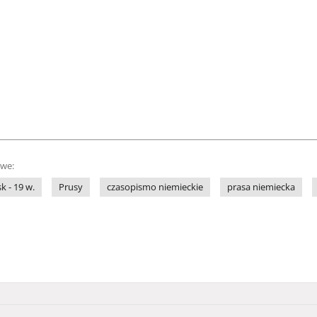
owe:
sk - 19 w.
Prusy
czasopismo niemieckie
prasa niemiecka