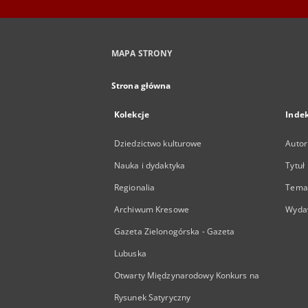
MAPA STRONY
Strona główna
Kolekcje
Inde
Dziedzictwo kulturowe
Autor
Nauka i dydaktyka
Tytuł
Regionalia
Temat
Archiwum Kresowe
Wyda
Gazeta Zielonogórska - Gazeta
Lubuska
Otwarty Międzynarodowy Konkurs na
Rysunek Satyryczny