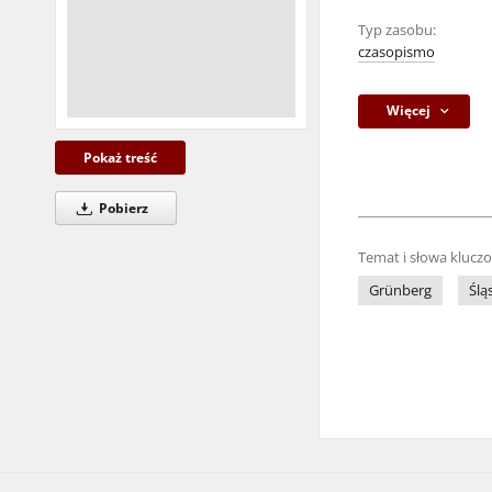
Typ zasobu:
czasopismo
Więcej
Pokaż treść
Pobierz
Temat i słowa klucz
Grünberg
Ślą