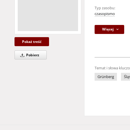
Typ zasobu:
czasopismo
Więcej
Pokaż treść
Pobierz
Temat i słowa klucz
Grünberg
Ślą