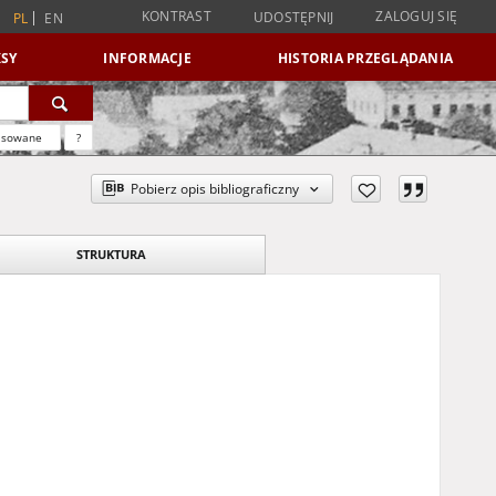
KONTRAST
ZALOGUJ SIĘ
UDOSTĘPNIJ
PL
EN
SY
INFORMACJE
HISTORIA PRZEGLĄDANIA
nsowane
?
Pobierz opis bibliograficzny
STRUKTURA