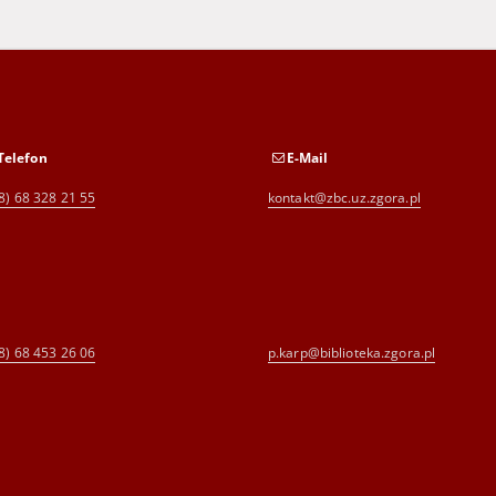
Telefon
E-Mail
8) 68 328 21 55
kontakt@zbc.uz.zgora.pl
8) 68 453 26 06
p.karp@biblioteka.zgora.pl