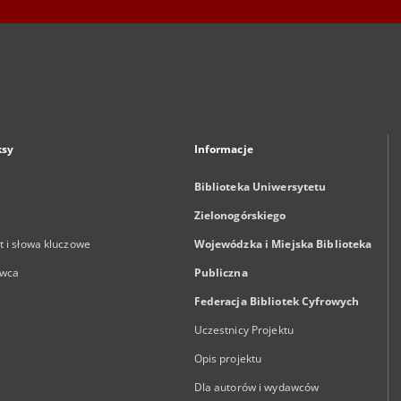
ksy
Informacje
Biblioteka Uniwersytetu
Zielonogórskiego
 i słowa kluczowe
Wojewódzka i Miejska Biblioteka
wca
Publiczna
Federacja Bibliotek Cyfrowych
Uczestnicy Projektu
Opis projektu
Dla autorów i wydawców