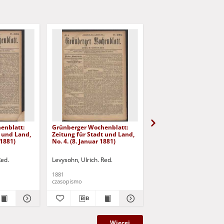
enblatt:
Grünberger Wochenblatt:
Grünberger Wochenbla
t und Land,
Zeitung für Stadt und Land,
Zeitung für Stadt und 
 1881)
No. 4. (8. Januar 1881)
No. 3. (6. Januar 1881)
Red.
Levysohn, Ulrich. Red.
Levysohn, Ulrich. Red.
1881
1881
czasopismo
czasopismo
Więcej