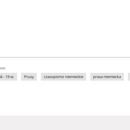
owe:
sk - 19 w.
Prusy
czasopismo niemieckie
prasa niemiecka