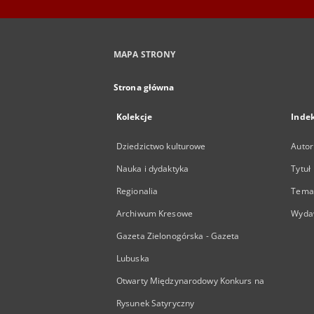
MAPA STRONY
Strona główna
Kolekcje
Inde
Dziedzictwo kulturowe
Autor
Nauka i dydaktyka
Tytuł
Regionalia
Temat
Archiwum Kresowe
Wyda
Gazeta Zielonogórska - Gazeta
Lubuska
Otwarty Międzynarodowy Konkurs na
Rysunek Satyryczny