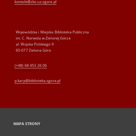
kontakt@zbc.uz.zgora.pl
Wojewódzka i Miejska Biblioteka Publiczna
im. C. Norwida w Zielonej Górze
al. Wojska Polskiego 9
65-077 Zielona Góra
(+48) 68 453 26 06
p.karp@biblioteka.zgora.pl
MAPA STRONY