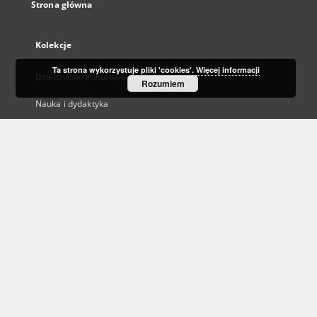
Strona główna
Kolekcje
Ta strona wykorzystuje pliki 'cookies'.
Więcej informacji
Dziedzictwo kulturowe
Rozumiem
Nauka i dydaktyka
Regionalia
Archiwum Kresowe
Gazeta Zielonogórska - Gazeta Lubuska
Otwarty Międzynarodowy Konkurs na Rysunek Satyryczny
Zielonogórska Biblioteka Cyfrowa dla Niewidomych
...
Zobacz więcej