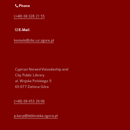
Phone
(+48) 68 328 21 55
E-Mail
kontakt@zbc.uz.zgora.pl
Cyprian Norwid Voivodeship and
City Public Library
al. Wojska Polskiego 9
65-077 Zielona Góra
(+48) 68 453 26 06
p.karp@biblioteka.zgora.pl