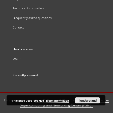
Technical information
Frequently asked questions
Contact
User's account
Log in
Recently viewed
This service runs on
DInGO dLibra 6.3.21
software created by
I understand
Poznan
This page uses 'cookies'.
More information
Supercomputing and Networking Center (PSNC)