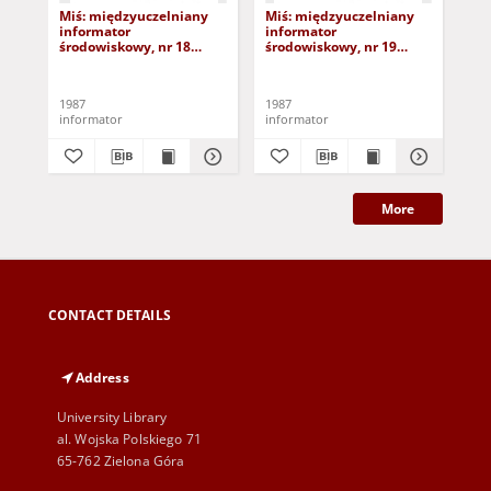
Miś: międzyuczelniany
Miś: międzyuczelniany
Mi
informator
informator
in
środowiskowy, nr 18
środowiskowy, nr 19
śro
(17.01.87)
(31.01.87)
(14
1987
1987
198
informator
informator
inf
More
CONTACT DETAILS
Address
University Library
al. Wojska Polskiego 71
65-762 Zielona Góra