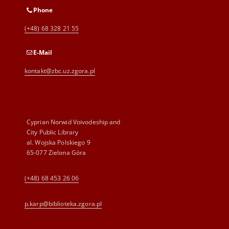
Phone
(+48) 68 328 21 55
E-Mail
kontakt@zbc.uz.zgora.pl
Cyprian Norwid Voivodeship and
City Public Library
al. Wojska Polskiego 9
65-077 Zielona Góra
(+48) 68 453 26 06
p.karp@biblioteka.zgora.pl