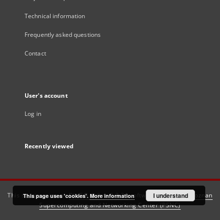
Technical information
Frequently asked questions
Contact
User's account
Log in
Recently viewed
This service runs on
DInGO dLibra 6.3.21
software created by
I understand
Poznan
This page uses 'cookies'.
More information
Supercomputing and Networking Center (PSNC)